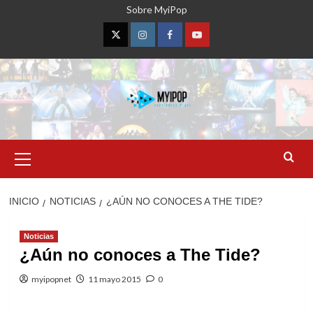
Saltar
Sobre MyiPop
al
contenido
Twitter
Instagram
Facebook
YouTube
Menú
primario
INICIO
NOTICIAS
¿AÚN NO CONOCES A THE TIDE?
Noticias
¿Aún no conoces a The Tide?
myipopnet
11 mayo 2015
0