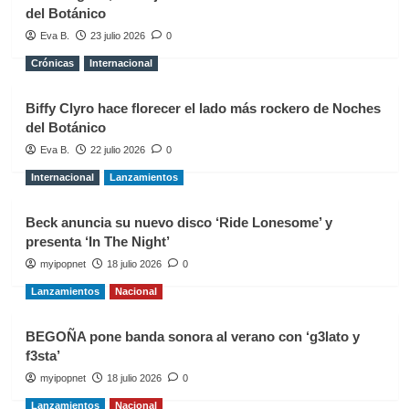
del Botánico
Eva B.
23 julio 2026
0
Crónicas
Internacional
Biffy Clyro hace florecer el lado más rockero de Noches
del Botánico
Eva B.
22 julio 2026
0
Internacional
Lanzamientos
Beck anuncia su nuevo disco ‘Ride Lonesome’ y
presenta ‘In The Night’
myipopnet
18 julio 2026
0
Lanzamientos
Nacional
BEGOÑA pone banda sonora al verano con ‘g3lato y
f3sta’
myipopnet
18 julio 2026
0
Lanzamientos
Nacional