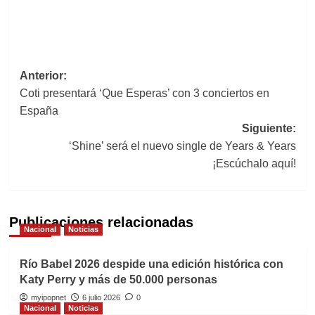
Navegación
Anterior:
Coti presentará ‘Que Esperas’ con 3 conciertos en
de
España
entradas
Siguiente:
‘Shine’ será el nuevo single de Years & Years
¡Escúchalo aquí!
Publicaciones relacionadas
Nacional
Noticias
Río Babel 2026 despide una edición histórica con
Katy Perry y más de 50.000 personas
myipopnet
6 julio 2026
0
Nacional
Noticias