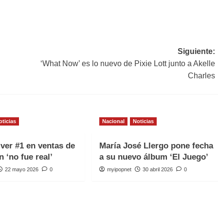
Siguiente:
‘What Now’ es lo nuevo de Pixie Lott junto a Akelle
Charles
oticias
Nacional
Noticias
iver #1 en ventas de
María José Llergo pone fecha
n ‘no fue real’
a su nuevo álbum ‘El Juego’
22 mayo 2026
0
myipopnet
30 abril 2026
0