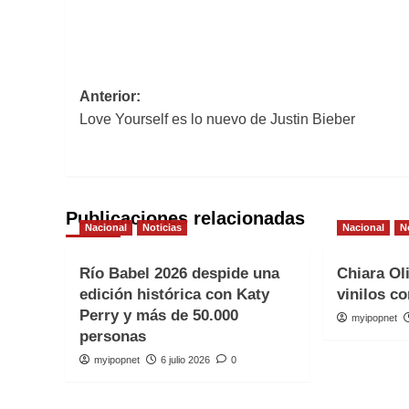
Navegación
Anterior:
Love Yourself es lo nuevo de Justin Bieber
de
entradas
Publicaciones relacionadas
Nacional
Noticias
Nacional
N
Río Babel 2026 despide una
Chiara Ol
edición histórica con Katy
vinilos co
Perry y más de 50.000
myipopnet
personas
myipopnet
6 julio 2026
0