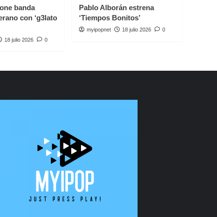
one banda
Pablo Alborán estrena
erano con ‘g3lato
‘Tiempos Bonitos’
myipopnet
18 julio 2026
0
18 julio 2026
0