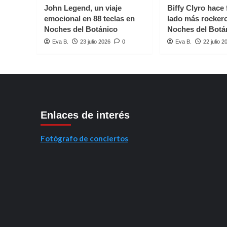
John Legend, un viaje
Biffy Clyro hace 
emocional en 88 teclas en
lado más rocker
Noches del Botánico
Noches del Botá
Eva B.
23 julio 2026
0
Eva B.
22 julio 2
Enlaces de interés
Fotógrafo de conciertos