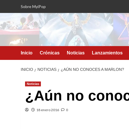
Saltar
Sobre MyiPop
al
contenido
Inicio
Crónicas
Noticias
Lanzamientos
INICIO
NOTICIAS
¿AÚN NO CONOCES A MARLON?
Noticias
¿Aún no conoc
18 enero 2016
0