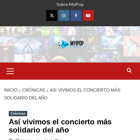
Saltar
Sobre MyiPop
al
contenido
Twitter
Instagram
Facebook
YouTube
Menú
primario
INICIO
CRÓNICAS
ASÍ VIVIMOS EL CONCIERTO MÁS
SOLIDARIO DEL AÑO
Crónicas
Así vivimos el concierto más
solidario del año