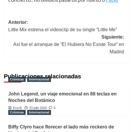
Navegación
Anterior:
Little Mix estrena el videoclip de su single “Little Me”
de
Siguiente:
entradas
Así fue el arranque de “El Hubiera No Existe Tour” en
Madrid
Publicaciones relacionadas
Crónicas
Internacional
John Legend, un viaje emocional en 88 teclas en
Noches del Botánico
Eva B.
23 julio 2026
0
Crónicas
Internacional
Biffy Clyro hace florecer el lado más rockero de