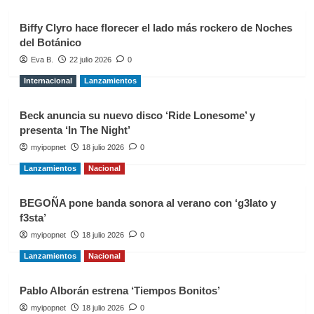
Biffy Clyro hace florecer el lado más rockero de Noches
del Botánico
Eva B.
22 julio 2026
0
Internacional
Lanzamientos
Beck anuncia su nuevo disco ‘Ride Lonesome’ y
presenta ‘In The Night’
myipopnet
18 julio 2026
0
Lanzamientos
Nacional
BEGOÑA pone banda sonora al verano con ‘g3lato y
f3sta’
myipopnet
18 julio 2026
0
Lanzamientos
Nacional
Pablo Alborán estrena ‘Tiempos Bonitos’
myipopnet
18 julio 2026
0