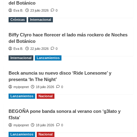
del Botánico
Eva B.
23 julio 2026
0
Crónicas
Internacional
Biffy Clyro hace florecer el lado más rockero de Noches
del Botánico
Eva B.
22 julio 2026
0
Internacional
Lanzamientos
Beck anuncia su nuevo disco ‘Ride Lonesome’ y
presenta ‘In The Night’
myipopnet
18 julio 2026
0
Lanzamientos
Nacional
BEGOÑA pone banda sonora al verano con ‘g3lato y
f3sta’
myipopnet
18 julio 2026
0
Lanzamientos
Nacional