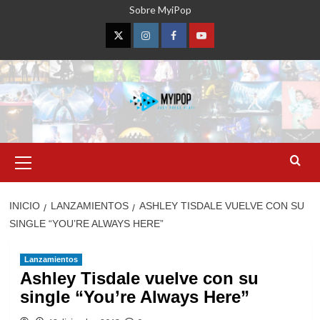
Saltar
Sobre MyiPop
al
contenido
Twitter
Instagram
Facebook
YouTube
Menú
primario
INICIO
LANZAMIENTOS
ASHLEY TISDALE VUELVE CON SU
SINGLE “YOU’RE ALWAYS HERE”
Lanzamientos
Ashley Tisdale vuelve con su
single “You’re Always Here”