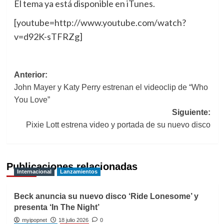
El tema ya está disponible en iTunes.
[youtube=http://www.youtube.com/watch?
v=d92K-sTFRZg]
Navegación
Anterior:
John Mayer y Katy Perry estrenan el videoclip de “Who
de
You Love”
entradas
Siguiente:
Pixie Lott estrena video y portada de su nuevo disco
Publicaciones relacionadas
Internacional
Lanzamientos
Beck anuncia su nuevo disco ‘Ride Lonesome’ y
presenta ‘In The Night’
myipopnet
18 julio 2026
0