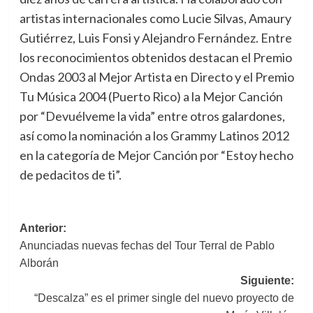
artistas internacionales como Lucie Silvas, Amaury
Gutiérrez, Luis Fonsi y Alejandro Fernández. Entre
los reconocimientos obtenidos destacan el Premio
Ondas 2003 al Mejor Artista en Directo y el Premio
Tu Música 2004 (Puerto Rico) a la Mejor Canción
por “Devuélveme la vida” entre otros galardones,
así como la nominación a los Grammy Latinos 2012
en la categoría de Mejor Canción por “Estoy hecho
de pedacitos de ti”.
Navegación
Anterior:
Anunciadas nuevas fechas del Tour Terral de Pablo
de
Alborán
entradas
Siguiente:
“Descalza” es el primer single del nuevo proyecto de