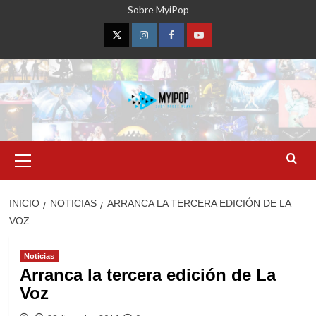
Saltar
Sobre MyiPop
al
contenido
Twitter
Instagram
Facebook
YouTube
Menú
primario
INICIO
NOTICIAS
ARRANCA LA TERCERA EDICIÓN DE LA
VOZ
Noticias
Arranca la tercera edición de La
Voz