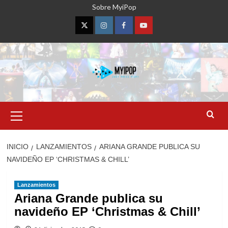
Saltar
Sobre MyiPop
al
contenido
Twitter
Instagram
Facebook
YouTube
Menú
primario
INICIO
LANZAMIENTOS
ARIANA GRANDE PUBLICA SU
NAVIDEÑO EP ‘CHRISTMAS & CHILL’
Lanzamientos
Ariana Grande publica su
navideño EP ‘Christmas & Chill’