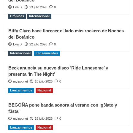
Eva B.
23 julio 2026
0
Crónicas
Internacional
Biffy Clyro hace florecer el lado más rockero de Noches
del Botánico
Eva B.
22 julio 2026
0
Internacional
Lanzamientos
Beck anuncia su nuevo disco ‘Ride Lonesome’ y
presenta ‘In The Night’
myipopnet
18 julio 2026
0
Lanzamientos
Nacional
BEGOÑA pone banda sonora al verano con ‘g3lato y
f3sta’
myipopnet
18 julio 2026
0
Lanzamientos
Nacional