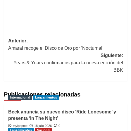
Navegación
Anterior:
Amaral recoge el Disco de Oro por ‘Nocturnal’
de
Siguiente:
entradas
Years & Years confirmados para la nueva edición del
BBK
Publicaciones relacionadas
Internacional
Lanzamientos
Beck anuncia su nuevo disco ‘Ride Lonesome’ y
presenta ‘In The Night’
myipopnet
18 julio 2026
0
Lanzamientos
Nacional