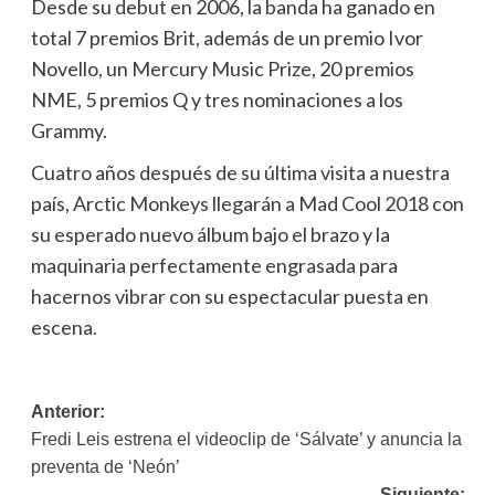
Desde su debut en 2006, la banda ha ganado en
total 7 premios Brit, además de un premio Ivor
Novello, un Mercury Music Prize, 20 premios
NME, 5 premios Q y tres nominaciones a los
Grammy.
Cuatro años después de su última visita a nuestra
país, Arctic Monkeys llegarán a Mad Cool 2018 con
su esperado nuevo álbum bajo el brazo y la
maquinaria perfectamente engrasada para
hacernos vibrar con su espectacular puesta en
escena.
Navegación
Anterior:
Fredi Leis estrena el videoclip de ‘Sálvate’ y anuncia la
de
preventa de ‘Neón’
entradas
Siguiente: