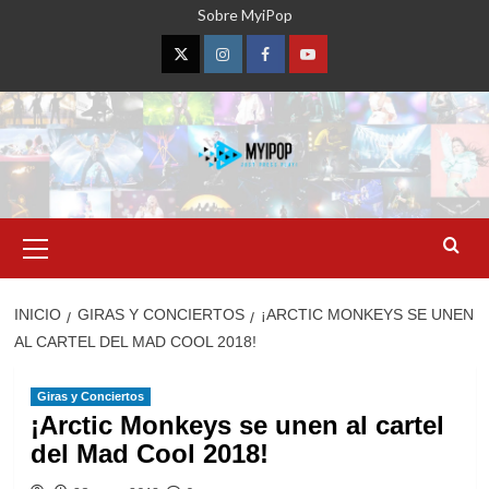
Saltar
Sobre MyiPop
al
contenido
Twitter
Instagram
Facebook
YouTube
Menú
primario
INICIO
GIRAS Y CONCIERTOS
¡ARCTIC MONKEYS SE UNEN
AL CARTEL DEL MAD COOL 2018!
Giras y Conciertos
¡Arctic Monkeys se unen al cartel
del Mad Cool 2018!