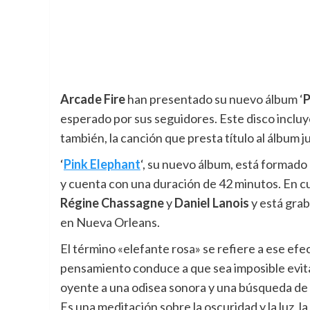
Arcade Fire
han presentado su nuevo álbum ‘
P
esperado por sus seguidores. Este disco incluye
también, la canción que presta título al álbum 
‘
Pink
Elephant
‘, su nuevo álbum, está formado
y cuenta con una duración de 42 minutos. En c
Régine Chassagne
y
Daniel Lanois
y está gra
en Nueva Orleans.
El término «elefante rosa» se refiere a ese efe
pensamiento conduce a que sea imposible evitarl
oyente a una odisea sonora y una búsqueda de l
Es una meditación sobre la oscuridad y la luz, 