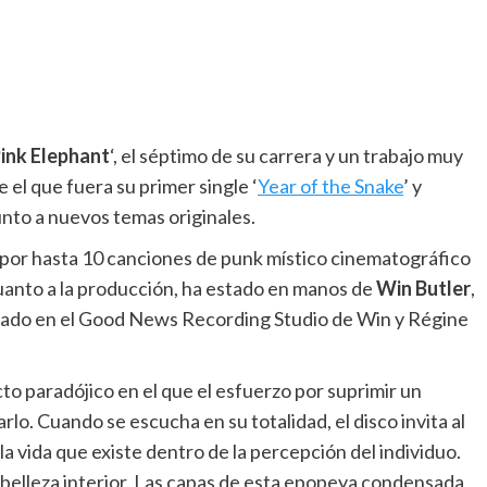
ink Elephant
‘, el séptimo de su carrera y un trabajo muy
 el que fuera su primer single ‘
Year of the Snake
’ y
junto a nuevos temas originales.
 por hasta 10 canciones de punk místico cinematográfico
uanto a la producción, ha estado en manos de
Win Butler
,
bado en el Good News Recording Studio de Win y Régine
cto paradójico en el que el esfuerzo por suprimir un
o. Cuando se escucha en su totalidad, el disco invita al
a vida que existe dentro de la percepción del individuo.
la belleza interior. Las capas de esta epopeya condensada