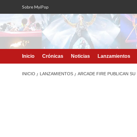
Saltar
Sobre MyiPop
al
contenido
Inicio
Crónicas
Noticias
Lanzamientos
INICIO
LANZAMIENTOS
ARCADE FIRE PUBLICAN SU