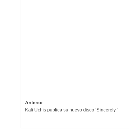
Navegación
Anterior:
Kali Uchis publica su nuevo disco ‘Sincerely,’
de
entradas