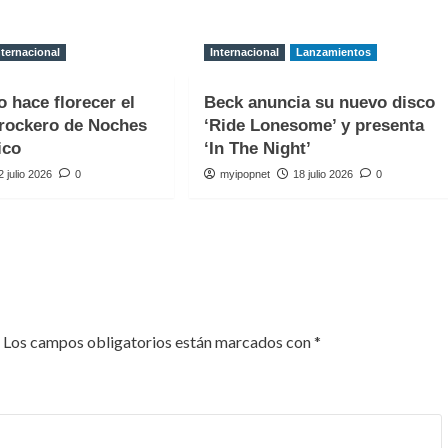
nternacional
Internacional
Lanzamientos
o hace florecer el
Beck anuncia su nuevo disco
rockero de Noches
‘Ride Lonesome’ y presenta
ico
‘In The Night’
2 julio 2026
0
myipopnet
18 julio 2026
0
Los campos obligatorios están marcados con
*