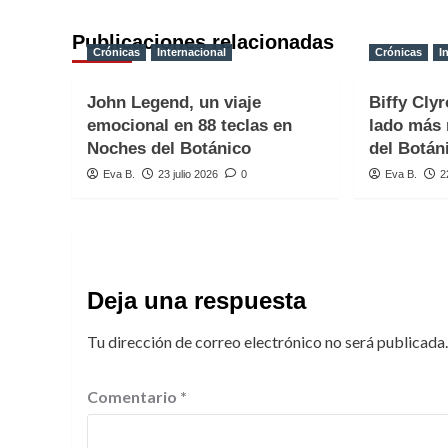
Publicaciones relacionadas
Crónicas
Internacional
Crónicas
I
John Legend, un viaje
Biffy Clyr
emocional en 88 teclas en
lado más 
Noches del Botánico
del Botán
Eva B.
23 julio 2026
0
Eva B.
2
Deja una respuesta
Tu dirección de correo electrónico no será publicada.
Comentario
*