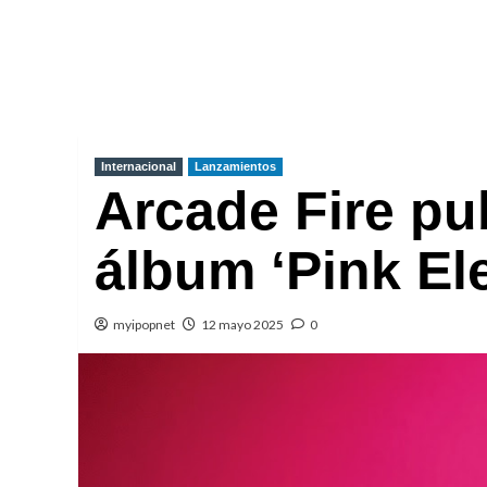
Internacional
Lanzamientos
Arcade Fire pu
álbum ‘Pink El
myipopnet
12 mayo 2025
0