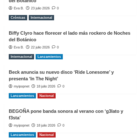
del Botánico
Eva B.
23 julio 2026
0
Crónicas
Internacional
Biffy Clyro hace florecer el lado más rockero de Noches
del Botánico
Eva B.
22 julio 2026
0
Internacional
Lanzamientos
Beck anuncia su nuevo disco ‘Ride Lonesome’ y
presenta ‘In The Night’
myipopnet
18 julio 2026
0
Lanzamientos
Nacional
BEGOÑA pone banda sonora al verano con ‘g3lato y
f3sta’
myipopnet
18 julio 2026
0
Lanzamientos
Nacional