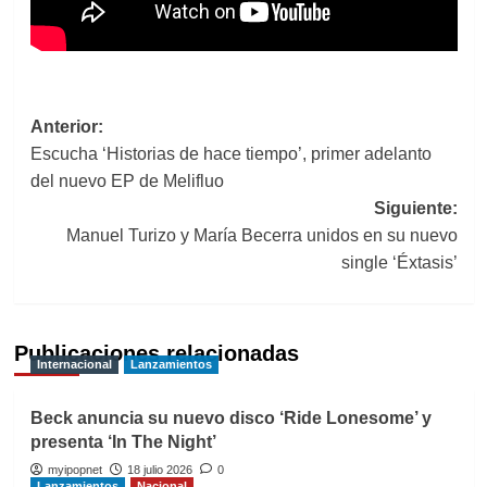
Navegación
Anterior:
Escucha ‘Historias de hace tiempo’, primer adelanto
de
del nuevo EP de Melifluo
entradas
Siguiente:
Manuel Turizo y María Becerra unidos en su nuevo
single ‘Éxtasis’
Publicaciones relacionadas
Internacional
Lanzamientos
Beck anuncia su nuevo disco ‘Ride Lonesome’ y
presenta ‘In The Night’
myipopnet
18 julio 2026
0
Lanzamientos
Nacional