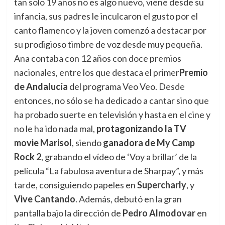
tan solo 19 años no es algo nuevo, viene desde su
infancia, sus padres le inculcaron el gusto por el
canto flamenco y la joven comenzó a destacar por
su prodigioso timbre de voz desde muy pequeña.
Ana contaba con 12 años con doce premios
nacionales, entre los que destaca el primer
Premio
de Andalucía
del programa Veo Veo. Desde
entonces, no sólo se ha dedicado a cantar sino que
ha probado suerte en televisión y hasta en el cine y
no le ha ido nada mal,
protagonizando la TV
movie Marisol
, siendo
ganadora de My Camp
Rock 2
, grabando el vídeo de ‘Voy a brillar’ de la
película “La fabulosa aventura de Sharpay”, y más
tarde, consiguiendo papeles en
Supercharly
, y
Vive Cantando
. Además, debutó en la gran
pantalla bajo la dirección de
Pedro Almodovar
en