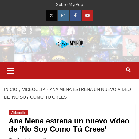
Saltar
Sobre MyiPop
al
contenido
Twitter
Instagram
Facebook
YouTube
Menú
primario
INICIO
VIDEOCLIP
ANA MENA ESTRENA UN NUEVO VÍDEO
DE ‘NO SOY COMO TÚ CREES’
Videoclip
Ana Mena estrena un nuevo vídeo
de ‘No Soy Como Tú Crees’