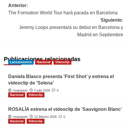
Navegación
Anterior:
The Formation World Tour hará parada en Barcelona
de
Siguiente:
entradas
Jeremy Loops presentará su debut en Barcelona y
Madrid en Septiembre
Publicaciones relacionadas
Lanzamientos
Nacional
Videoclip
Daniela Blasco presenta ‘First Shot’ y estrena el
videoclip de ‘Selena’
myipopnet
5 julio 2026
0
Nacional
Videoclip
ROSALÍA estrena el videoclip de ‘Sauvignon Blanc’
myipopnet
12 febrero 2026
0
Nacional
Videoclip