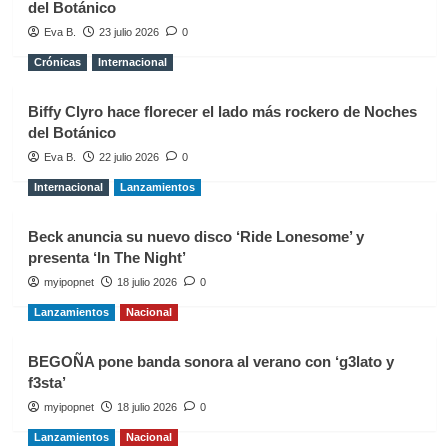
del Botánico
Eva B.
23 julio 2026
0
Crónicas
Internacional
Biffy Clyro hace florecer el lado más rockero de Noches
del Botánico
Eva B.
22 julio 2026
0
Internacional
Lanzamientos
Beck anuncia su nuevo disco ‘Ride Lonesome’ y
presenta ‘In The Night’
myipopnet
18 julio 2026
0
Lanzamientos
Nacional
BEGOÑA pone banda sonora al verano con ‘g3lato y
f3sta’
myipopnet
18 julio 2026
0
Lanzamientos
Nacional