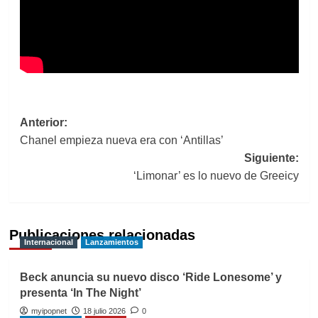
Navegación
Anterior:
Chanel empieza nueva era con ‘Antillas’
de
Siguiente:
entradas
‘Limonar’ es lo nuevo de Greeicy
Publicaciones relacionadas
Internacional
Lanzamientos
Beck anuncia su nuevo disco ‘Ride Lonesome’ y
presenta ‘In The Night’
myipopnet
18 julio 2026
0