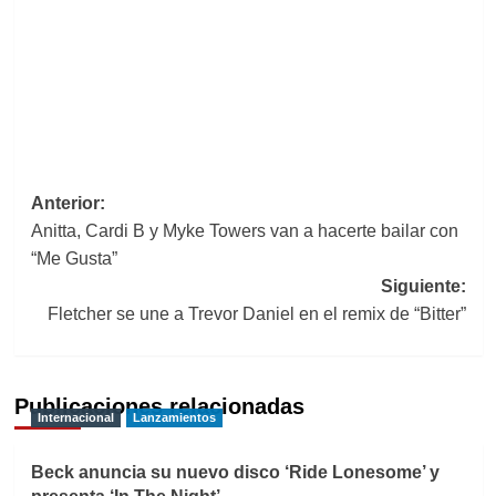
Navegación
Anterior:
Anitta, Cardi B y Myke Towers van a hacerte bailar con
de
“Me Gusta”
entradas
Siguiente:
Fletcher se une a Trevor Daniel en el remix de “Bitter”
Publicaciones relacionadas
Internacional
Lanzamientos
Beck anuncia su nuevo disco ‘Ride Lonesome’ y