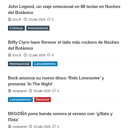
John Legend, un viaje emocional en 88 teclas en Noches
del Botánico
Eva B.
23 julio 2026
0
Crónicas
Internacional
Biffy Clyro hace florecer el lado más rockero de Noches
del Botánico
Eva B.
22 julio 2026
0
Internacional
Lanzamientos
Beck anuncia su nuevo disco ‘Ride Lonesome’ y
presenta ‘In The Night’
myipopnet
18 julio 2026
0
Lanzamientos
Nacional
BEGOÑA pone banda sonora al verano con ‘g3lato y
f3sta’
myipopnet
18 julio 2026
0