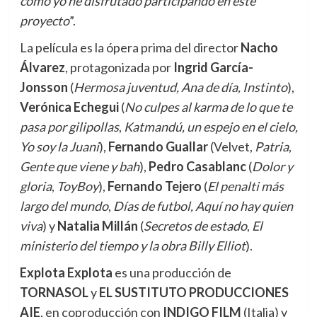
como yo he disfrutado participando en este
proyecto
”.
La película es la ópera prima del director
Nacho
Álvarez
, protagonizada por
Ingrid García-
Jonsson
(
Hermosa juventud, Ana de día, Instinto
),
Verónica Echegui
(
No culpes al karma de lo que te
pasa por gilipollas
,
Katmandú, un espejo en el cielo,
Yo soy la Juani
),
Fernando Guallar
(Velvet,
Patria
,
Gente que viene y bah
),
Pedro Casablanc
(
Dolor y
gloria
,
ToyBoy
),
Fernando Tejero
(
El penalti más
largo del mundo
,
Días de futbol, Aquí no hay quien
viva
) y
Natalia Millán
(
Secretos de estado
,
El
ministerio del tiempo y la obra Billy Elliot
).
Explota Explota
es una producción de
TORNASOL
y
EL SUSTITUTO PRODUCCIONES
AIE
, en coproducción con
INDIGO FILM
(Italia) y