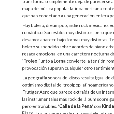
transforma o simplemente deja de parecerse a 
mapa de música popular latinoamericana conte
que han conectado a una generación entera po
Hay bolero, dream pop, indie rock mexicano, ec
romántico. Son estilos muy distintos, pero qu
desamor aparece bajo formas muy distintas. Te
bolero suspendido sobre acordes de piano crista
resaca emocional en una carretera nocturna de 
‘
Troleo
‘ junto a
Lorna
convierte la tensión rom
provocación superan cualquier otro sentimien
La geografía sonora del disco resulta igual de di
optimismo digital del tropipop latinoamericano
Frutiger Aero que parece extraída de un intern
las instrumentales más rock del álbum sobre g
pero entrañables. ‘
Calle de la Pena
‘ con
Kinde
Flaco
. Lo consigue desde una sensibilidad muc