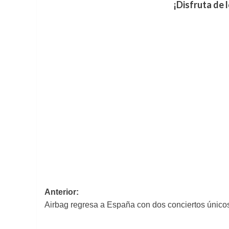
¡Disfruta de 
Navegación
Anterior:
Airbag regresa a España con dos conciertos único
de
entradas