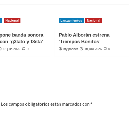
s
Nacional
Lanzamientos
Nacional
one banda sonora
Pablo Alborán estrena
con ‘g3lato y f3sta’
‘Tiempos Bonitos’
18 julio 2026
0
myipopnet
18 julio 2026
0
Los campos obligatorios están marcados con
*