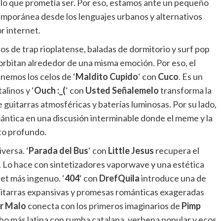
lo que prometía ser. Por eso, estamos ante un pequeño
mporánea desde los lenguajes urbanos y alternativos
r internet.
os de trap rioplatense, baladas de dormitorio y surf pop
e orbitan alrededor de una misma emoción.
Por eso, el
nemos los celos de ‘
Maldito Cupido
‘ con
Cuco
. Es un
linos y ‘
Ouch :_(
‘ con
Usted Señalemelo
transforma la
guitarras atmosféricas y baterías luminosas. Por su lado,
ántica en una discusión interminable donde el meme y la
to profundo.
versa. ‘
Parada del Bus
‘ con
Little Jesus
recupera el
. Lo hace con sintetizadores vaporwave y una estética
et más ingenuo. ‘
404
‘ con
DrefQuila
introduce una de
uitarras expansivas y promesas románticas exageradas
r Malo
conecta con los primeros imaginarios de
Pimp
ho más latina con rumba catalana, verbena popular y ecos