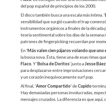
del pop español de principios de los 2000.
El disco también busca una escala más íntima. ‘
sensibilidad que surgió cuando el trap comenzó 
instrumentos orgánicos a finales de la década p
teoría sentimental sobre los días de la semana
patrones de fingerpicking recuerdan por momen
En ‘
Más valen cien pájaros volando que uno
la bossa nova. Ésta, tiene una de esas rimas que
Flaco
. Y ‘
Bolsa de Doritos
‘ junto a
Jesse Báez
para desplazarse entre improvisaciones cercan
y un corazón inequívocamente surf pop.
Al final, ‘
Amor Compartido
‘ de
Cupido
termina
Hay demasiadas personas involucradas, expecta
mensajes cruzados. La diferencia es que aquí, c