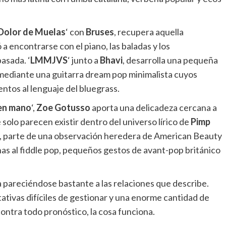
Dolor de Muelas
‘ con
Bruses
, recupera aquella
a encontrarse con el piano, las baladas y los
asada. ‘
LMMJVS
‘ junto a
Bhavi
, desarrolla una pequeña
mediante una guitarra dream pop minimalista cuyos
tos al lenguaje del bluegrass.
 en mano
‘,
Zoe Gotusso
aporta una delicadeza cercana a
 solo parecen existir dentro del universo lírico de
Pimp
, parte de una observación heredera de American Beauty
as al fiddle pop, pequeños gestos de avant-pop británico
 pareciéndose bastante a las relaciones que describe.
tivas difíciles de gestionar y una enorme cantidad de
ontra todo pronóstico, la cosa funciona.