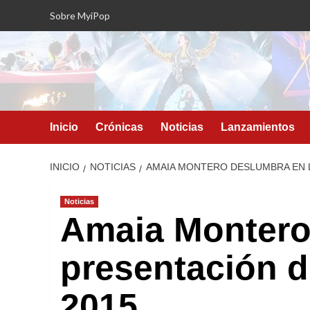
Saltar
Sobre MyiPop
al
contenido
Inicio
Crónicas
Noticias
Lanzamientos
INICIO
NOTICIAS
AMAIA MONTERO DESLUMBRA EN L
Noticias
Amaia Montero
presentación de
2015