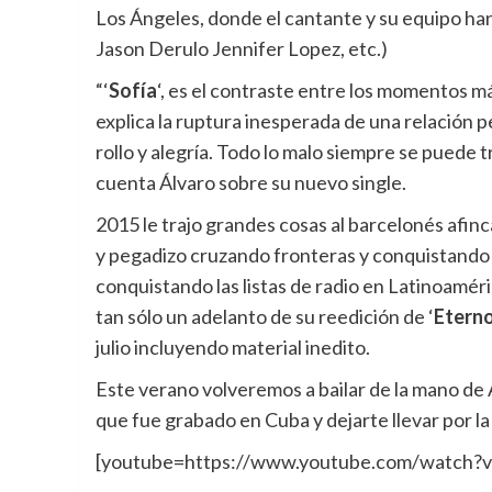
Los Ángeles, donde el cantante y su equipo ha
Jason Derulo Jennifer Lopez, etc.)
“‘
Sofía
‘, es el contraste entre los momentos más 
explica la ruptura inesperada de una relación p
rollo y alegría. Todo lo malo siempre se puede
cuenta Álvaro sobre su nuevo single.
2015 le trajo grandes cosas al barcelonés afin
y pegadizo cruzando fronteras y conquistando 
conquistando las listas de radio en Latinoamér
tan sólo un adelanto de su reedición de ‘
Etern
julio incluyendo material inedito.
Este verano volveremos a bailar de la mano de 
que fue grabado en Cuba y dejarte llevar por la 
[youtube=https://www.youtube.com/watch