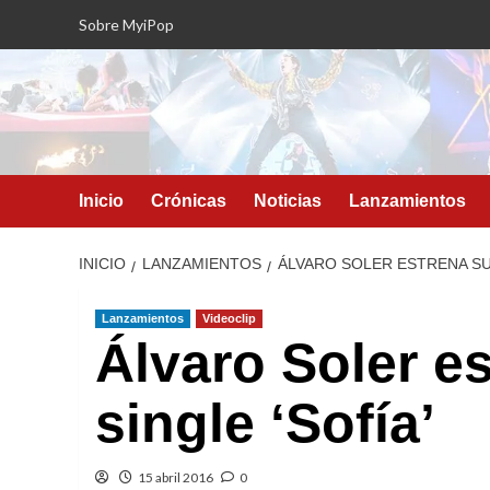
Saltar
Sobre MyiPop
al
contenido
Inicio
Crónicas
Noticias
Lanzamientos
INICIO
LANZAMIENTOS
ÁLVARO SOLER ESTRENA SU 
Lanzamientos
Videoclip
Álvaro Soler e
single ‘Sofía’
15 abril 2016
0