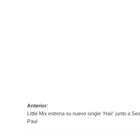
Navegación
Anterior:
Little Mix estrena su nuevo single ‘Hair’ junto a Se
de
Paul
entradas