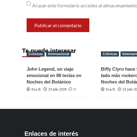
Al usar este formulario accedes al almacenamiento
Te puede interesar
Crónicas
Internacional
Crónicas
Internaci
John Legend, un viaje
Biffy Clyro hace 
emocional en 88 teclas en
lado más rocker
Noches del Botánico
Noches del Botá
Eva B.
23 julio 2026
0
Eva B.
22 julio 2
Enlaces de interés