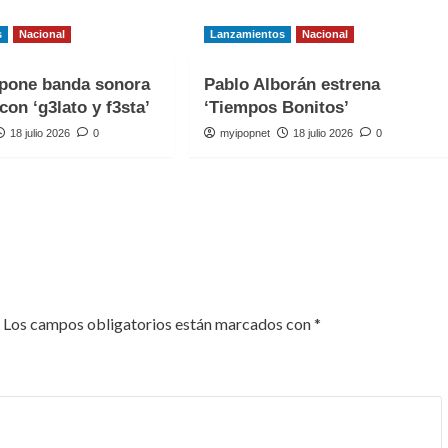
s
Nacional
Lanzamientos
Nacional
one banda sonora
Pablo Alborán estrena
con ‘g3lato y f3sta’
‘Tiempos Bonitos’
18 julio 2026
0
myipopnet
18 julio 2026
0
Los campos obligatorios están marcados con
*