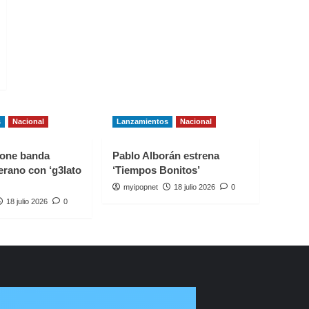
s
Nacional
Lanzamientos
Nacional
one banda
Pablo Alborán estrena
erano con ‘g3lato
‘Tiempos Bonitos’
myipopnet
18 julio 2026
0
18 julio 2026
0