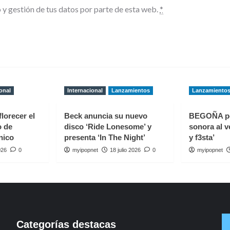
 y gestión de tus datos por parte de esta web.
*
onal
Internacional
Lanzamientos
Lanzamiento
florecer el
Beck anuncia su nuevo
BEGOÑA p
o de
disco ‘Ride Lonesome’ y
sonora al v
nico
presenta ‘In The Night’
y f3sta’
026
0
myipopnet
18 julio 2026
0
myipopnet
Categorías destacas