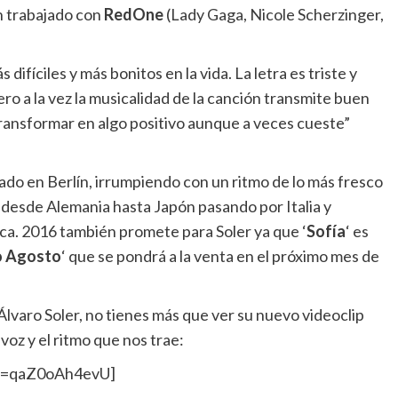
n trabajado con
RedOne
(Lady Gaga, Nicole Scherzinger,
difíciles y más bonitos en la vida. La letra es triste y
ero a la vez la musicalidad de la canción transmite buen
 transformar en algo positivo aunque a veces cueste”
cado en Berlín, irrumpiendo con un ritmo de lo más fresco
desde Alemania hasta Japón pasando por Italia y
ica. 2016 también promete para Soler ya que ‘
Sofía
‘ es
o Agosto
‘ que se pondrá a la venta en el próximo mes de
Álvaro Soler, no tienes más que ver su nuevo videoclip
voz y el ritmo que nos trae:
?v=qaZ0oAh4evU]