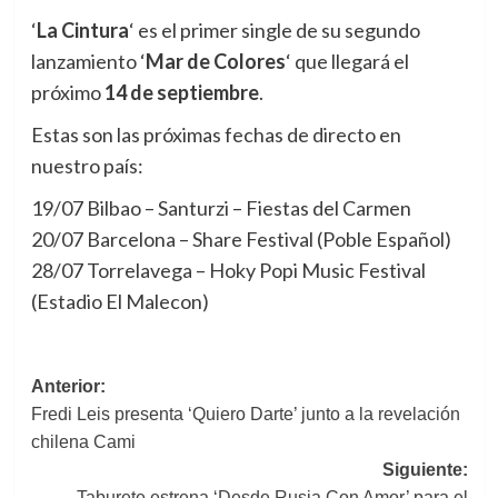
‘
La Cintura
‘ es el primer single de su segundo
lanzamiento ‘
Mar de Colores
‘ que llegará el
próximo
14 de septiembre
.
Estas son las próximas fechas de directo en
nuestro país:
19/07 Bilbao – Santurzi – Fiestas del Carmen
20/07 Barcelona – Share Festival (Poble Español)
28/07 Torrelavega – Hoky Popi Music Festival
(Estadio El Malecon)
Navegación
Anterior:
Fredi Leis presenta ‘Quiero Darte’ junto a la revelación
de
chilena Cami
entradas
Siguiente:
Taburete estrena ‘Desde Rusia Con Amor’ para el