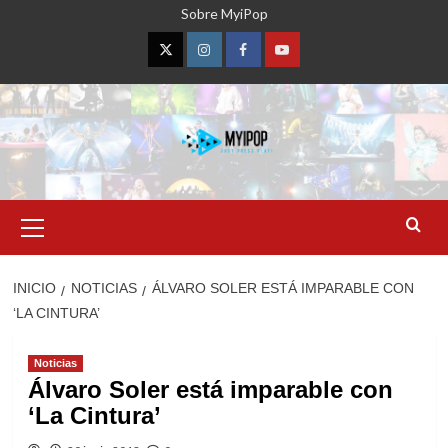
Saltar
Sobre MyiPop
al
contenido
Twitter
Instagram
Facebook
YouTube
Menú
primario
INICIO
NOTICIAS
ÁLVARO SOLER ESTÁ IMPARABLE CON
‘LA CINTURA’
Noticias
Álvaro Soler está imparable con
‘La Cintura’