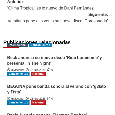
Navegación
Anterior:
‘Clima Tropical’ es lo nuevo de Dani Fernández
de
Siguiente:
entradas
Veintiuno pone a la venta su nuevo disco ‘Corazonada’
Publicaciones relacionadas
Internacional
Lanzamientos
Beck anuncia su nuevo disco ‘Ride Lonesome’ y
presenta ‘In The Night’
myipopnet
18 julio 2026
0
Lanzamientos
Nacional
BEGOÑA pone banda sonora al verano con ‘g3lato
y f3sta’
myipopnet
18 julio 2026
0
Lanzamientos
Nacional