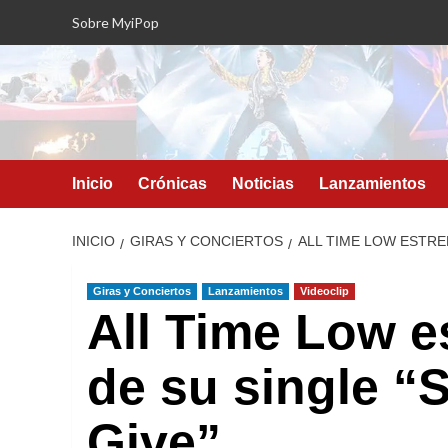
Saltar
Sobre MyiPop
al
contenido
Inicio
Crónicas
Noticias
Lanzamientos
INICIO
GIRAS Y CONCIERTOS
ALL TIME LOW ESTRE
Giras y Conciertos
Lanzamientos
Videoclip
All Time Low es
de su single “
Give”