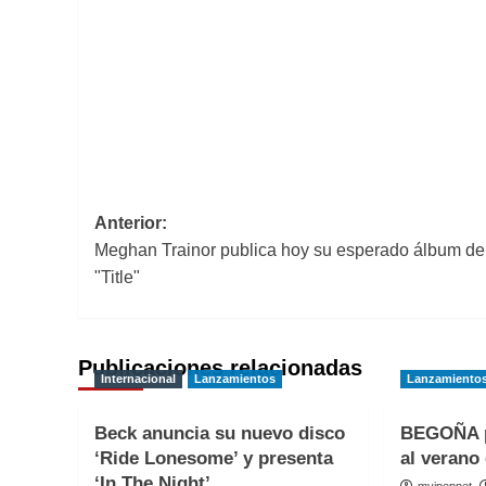
Navegación
Anterior:
Meghan Trainor publica hoy su esperado álbum de
de
"Title"
entradas
Publicaciones relacionadas
Internacional
Lanzamientos
Lanzamiento
Beck anuncia su nuevo disco
BEGOÑA p
‘Ride Lonesome’ y presenta
al verano 
‘In The Night’