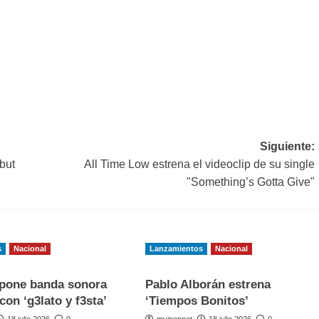
Siguiente:
but
All Time Low estrena el videoclip de su single
"Something’s Gotta Give"
s
Nacional
Lanzamientos
Nacional
one banda sonora
Pablo Alborán estrena
con ‘g3lato y f3sta’
‘Tiempos Bonitos’