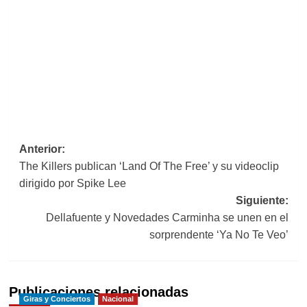
Navegación
Anterior:
The Killers publican ‘Land Of The Free’ y su videoclip
de
dirigido por Spike Lee
entradas
Siguiente:
Dellafuente y Novedades Carminha se unen en el
sorprendente ‘Ya No Te Veo’
Publicaciones relacionadas
Giras y Conciertos
Nacional