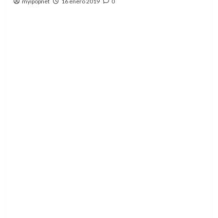
myipopnet
16 enero 2019
0