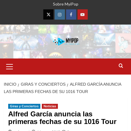
Saltar
Sobre MyiPop
al
contenido
Twitter
Instagram
Facebook
YouTube
Menú
primario
INICIO
GIRAS Y CONCIERTOS
ALFRED GARCÍA ANUNCIA
LAS PRIMERAS FECHAS DE SU 1016 TOUR
Giras y Conciertos
Noticias
Alfred García anuncia las
primeras fechas de su 1016 Tour