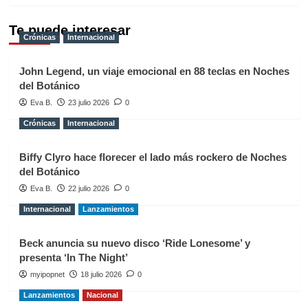
Te puede interesar
Crónicas
Internacional
John Legend, un viaje emocional en 88 teclas en Noches
del Botánico
Eva B.
23 julio 2026
0
Crónicas
Internacional
Biffy Clyro hace florecer el lado más rockero de Noches
del Botánico
Eva B.
22 julio 2026
0
Internacional
Lanzamientos
Beck anuncia su nuevo disco ‘Ride Lonesome’ y
presenta ‘In The Night’
myipopnet
18 julio 2026
0
Lanzamientos
Nacional