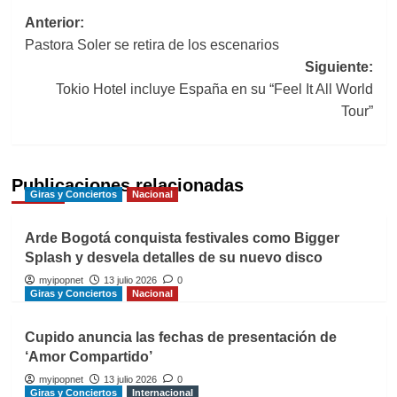
Navegación
Anterior:
Pastora Soler se retira de los escenarios
de
Siguiente:
entradas
Tokio Hotel incluye España en su “Feel It All World
Tour”
Publicaciones relacionadas
Giras y Conciertos
Nacional
Arde Bogotá conquista festivales como Bigger
Splash y desvela detalles de su nuevo disco
myipopnet
13 julio 2026
0
Giras y Conciertos
Nacional
Cupido anuncia las fechas de presentación de
‘Amor Compartido’
myipopnet
13 julio 2026
0
Giras y Conciertos
Internacional