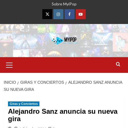
Saltar
Sobre MyiPop
al
contenido
Twitter
Instagram
Facebook
YouTube
Menú
primario
INICIO
GIRAS Y CONCIERTOS
ALEJANDRO SANZ ANUNCIA
SU NUEVA GIRA
Giras y Conciertos
Alejandro Sanz anuncia su nueva
gira