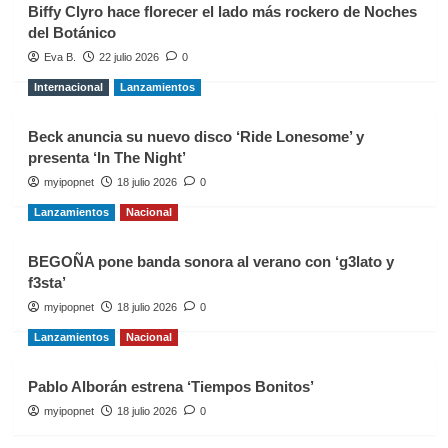
Biffy Clyro hace florecer el lado más rockero de Noches
del Botánico
Eva B.
22 julio 2026
0
Internacional
Lanzamientos
Beck anuncia su nuevo disco ‘Ride Lonesome’ y
presenta ‘In The Night’
myipopnet
18 julio 2026
0
Lanzamientos
Nacional
BEGOÑA pone banda sonora al verano con ‘g3lato y
f3sta’
myipopnet
18 julio 2026
0
Lanzamientos
Nacional
Pablo Alborán estrena ‘Tiempos Bonitos’
myipopnet
18 julio 2026
0