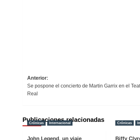
Navegación
Anterior:
Se pospone el concierto de Martin Garrix en el Tea
de
Real
entradas
Publicaciones relacionadas
Crónicas
Internacional
Crónicas
I
John Legend, un viaje
Biffy Clyr