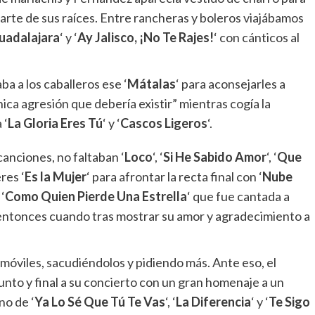
arte de sus raíces. Entre rancheras y boleros viajábamos
uadalajara
‘ y ‘
Ay Jalisco, ¡No Te Rajes!
‘ con cánticos al
 a los caballeros ese ‘
Mátalas
‘ para aconsejarles a
nica agresión que debería existir” mientras cogía la
 ‘
La Gloria Eres Tú
‘ y ‘
Cascos Ligeros
‘.
canciones, no faltaban ‘
Loco
‘, ‘
Si He Sabido Amor
‘, ‘
Que
res ‘
Es la Mujer
‘ para afrontar la recta final con ‘
Nube
‘
Como Quien Pierde Una Estrella
‘ que fue cantada a
entonces cuando tras mostrar su amor y agradecimiento a
s móviles, sacudiéndolos y pidiendo más. Ante eso, el
punto y final a su concierto con un gran homenaje a un
no de ‘
Ya Lo Sé Que Tú Te Vas
‘, ‘
La Diferencia
‘ y ‘
Te Sigo