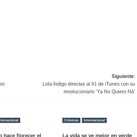
Siguiente:
tro
Lola Índigo directas al #1 de iTunes con su
revolucionario ‘Ya No Quiero Ná’
nternacional
Crónicas
Internacional
o hace florecer el
La vida se ve mejor en verde