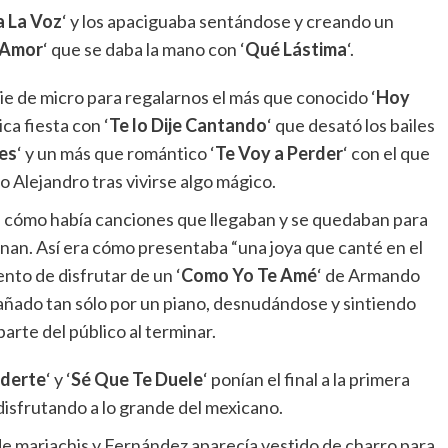
a La Voz
‘ y los apaciguaba sentándose y creando un
 Amor
‘ que se daba la mano con ‘
Qué Lástima
‘.
 pie de micro para regalarnos el más que conocido ‘
Hoy
ca fiesta con ‘
Te lo Dije Cantando
‘ que desató los bailes
es
‘ y un más que romántico ‘
Te Voy a Perder
‘ con el que
Alejandro tras vivirse algo mágico.
a cómo había canciones que llegaban y se quedaban para
nan. Así era cómo presentaba “una joya que canté en el
nto de disfrutar de un ‘
Como Yo Te Amé
‘ de Armando
ado tan sólo por un piano, desnudándose y sintiendo
arte del público al terminar.
rderte
‘ y ‘
Sé Que Te Duele
‘ ponían el final a la primera
disfrutando a lo grande del mexicano.
 de mariachis y Fernández aparecía vestido de charro para