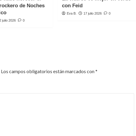
rockero de Noches
con Feid
ico
Eva B.
17 julio 2026
0
2 julio 2026
0
Los campos obligatorios están marcados con
*