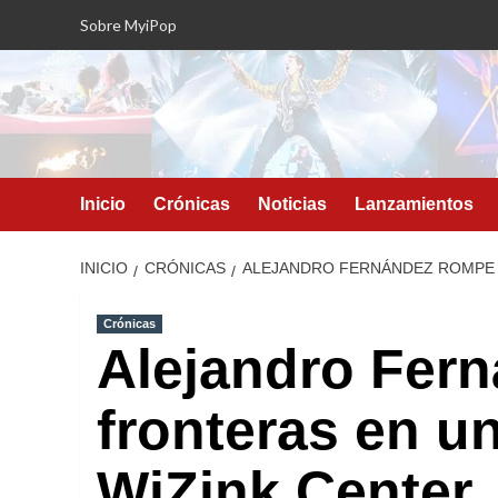
Saltar
Sobre MyiPop
al
contenido
Inicio
Crónicas
Noticias
Lanzamientos
INICIO
CRÓNICAS
ALEJANDRO FERNÁNDEZ ROMPE 
Crónicas
Alejandro Fer
fronteras en u
WiZink Center