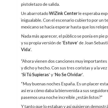
pistoletazo de salida.
Un abarrotado
WiZink Center
le esperaba exp
inigualable. Con el escenario cubierto por un tel
mexicano se hacía esperar hasta que los relojes
Nada más aparecer, el público se ponía en pie p
y su propia versión de ‘
Estuve
‘ de Joan Sebast
Vida
‘.
“Ahora vienen dos canciones muy importantes en
y dicho y hecho. Con sus tres coristas y a la ve
‘
Si Tú Supieras
‘ y ‘
No Se Olvidar
‘.
“Muy buenas noches España. Es un placer estar
así era cómo daba la bienvenida a sus seguido
pasemos una noche increíble ¿están listos?”
Y tanto que lo estaban y así quisieron demostr