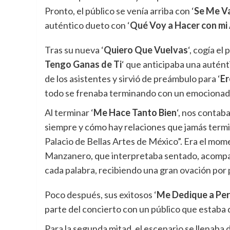
Pronto, el público se venía arriba con ‘
Se Me V
auténtico dueto con ‘
Qué Voy a Hacer con mi
Tras su nueva ‘
Quiero Que Vuelvas
‘, cogía el
Tengo Ganas de Ti
‘ que anticipaba una auténti
de los asistentes y sirvió de preámbulo para ‘
Er
todo se frenaba terminando con un emocionado 
Al terminar ‘
Me Hace Tanto Bien
‘, nos contab
siempre y cómo hay relaciones que jamás termi
Palacio de Bellas Artes de México”. Era el mome
Manzanero, que interpretaba sentado, acompañ
cada palabra, recibiendo una gran ovación por p
Poco después, sus exitosos ‘
Me Dedique a Pe
parte del concierto con un público que estaba 
Para la segunda mitad, el escenario se llenaba