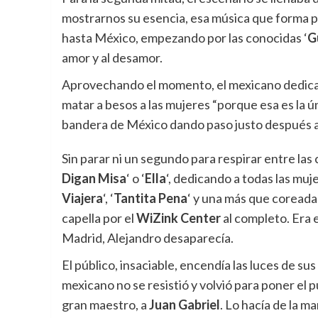
mostrarnos su esencia, esa música que forma p
hasta México, empezando por las conocidas ‘
G
amor y al desamor.
Aprovechando el momento, el mexicano dedicaba
matar a besos a las mujeres “porque esa es la ú
bandera de México dando paso justo después a
Sin parar ni un segundo para respirar entre las 
Digan Misa
‘ o ‘
Ella
‘, dedicando a todas las muje
Viajera
‘, ‘
Tantita Pena
‘ y una más que coreada 
capella por el
WiZink Center
al completo. Era 
Madrid, Alejandro desaparecía.
El público, insaciable, encendía las luces de su
mexicano no se resistió y volvió para poner el 
gran maestro, a
Juan Gabriel
. Lo hacía de la ma