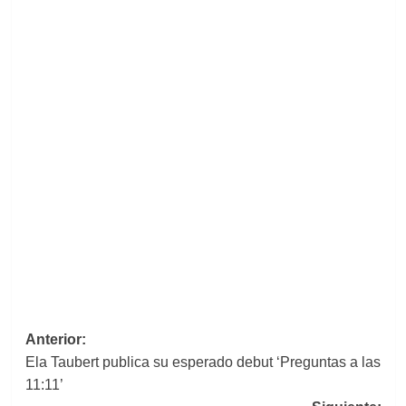
Navegación
Anterior:
Ela Taubert publica su esperado debut ‘Preguntas a las
de
11:11’
entradas