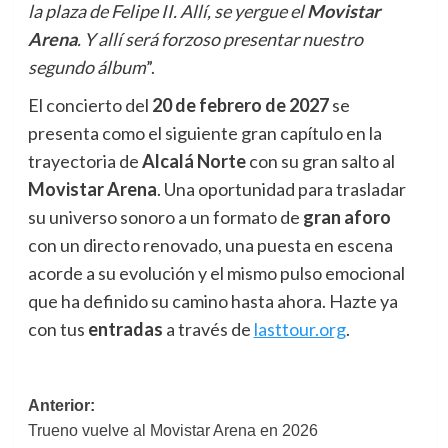
la plaza de Felipe II. Allí, se yergue el
Movistar
Arena
. Y allí será forzoso presentar nuestro
segundo álbum
”.
El concierto del
20 de febrero de 2027
se
presenta como el siguiente gran capítulo en la
trayectoria de
Alcalá Norte
con su gran salto al
Movistar Arena
. Una oportunidad para trasladar
su universo sonoro a un formato de
gran aforo
con un directo renovado, una puesta en escena
acorde a su evolución y el mismo pulso emocional
que ha definido su camino hasta ahora. Hazte ya
con tus
entradas
a través de
lasttour.org
.
Navegación
Anterior:
Trueno vuelve al Movistar Arena en 2026
de