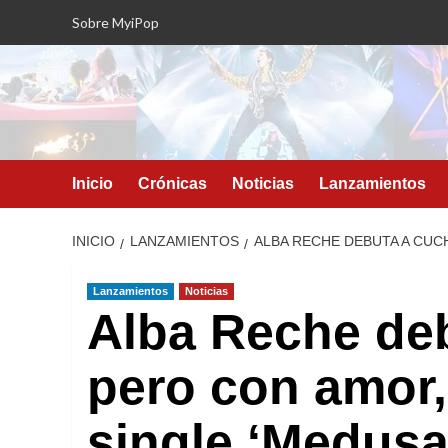
Saltar
Sobre MyiPop
al
contenido
Inicio
Crónicas
Noticias
Lanzamientos
INICIO
LANZAMIENTOS
ALBA RECHE DEBUTA A CUC
Lanzamientos
Noticias
Alba Reche deb
pero con amor,
single ‘Medusa