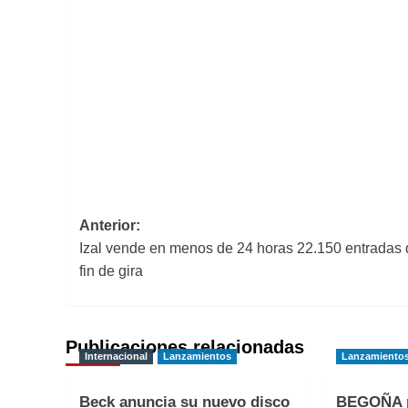
Navegación
Anterior:
Izal vende en menos de 24 horas 22.150 entradas 
de
fin de gira
entradas
Publicaciones relacionadas
Internacional
Lanzamientos
Lanzamiento
Beck anuncia su nuevo disco
BEGOÑA p