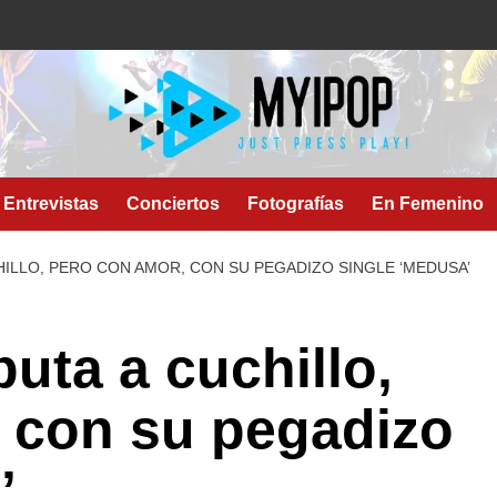
Entrevistas
Conciertos
Fotografías
En Femenino
HILLO, PERO CON AMOR, CON SU PEGADIZO SINGLE ‘MEDUSA’
uta a cuchillo,
 con su pegadizo
’