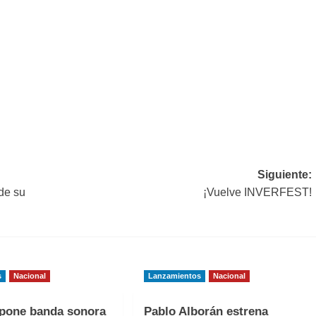
Siguiente:
de su
¡Vuelve INVERFEST!
s
Nacional
Lanzamientos
Nacional
one banda sonora
Pablo Alborán estrena