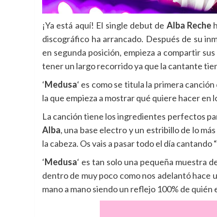
¡Ya está aquí! El single debut de
Alba Reche
h
discográfico ha arrancado.
Después de su inm
en segunda posición, empieza a compartir sus
tener un largo recorrido ya que la cantante ti
‘
Medusa
‘ es como se titula la primera canción
la que empieza a mostrar qué quiere hacer en l
La canción tiene los ingredientes perfectos p
Alba
, una base electro y un estribillo de lo m
la cabeza. Os vais a pasar todo el día cantando “
‘
Medusa
‘ es tan solo una pequeña muestra de
dentro de muy poco como nos adelantó hace un
mano a mano siendo un reflejo 100% de quién 