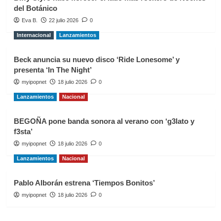
del Botánico
Eva B.
22 julio 2026
0
Internacional
Lanzamientos
Beck anuncia su nuevo disco ‘Ride Lonesome’ y
presenta ‘In The Night’
myipopnet
18 julio 2026
0
Lanzamientos
Nacional
BEGOÑA pone banda sonora al verano con ‘g3lato y
f3sta’
myipopnet
18 julio 2026
0
Lanzamientos
Nacional
Pablo Alborán estrena ‘Tiempos Bonitos’
myipopnet
18 julio 2026
0