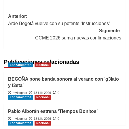
Navegación
Anterior:
Arde Bogotá vuelve con su potente ‘Instrucciones’
de
Siguiente:
entradas
CCME 2026 suma nuevas confirmaciones
Publicaciones relacionadas
Lanzamientos
Nacional
BEGOÑA pone banda sonora al verano con ‘g3lato
y f3sta’
myipopnet
18 julio 2026
0
Lanzamientos
Nacional
Pablo Alborán estrena ‘Tiempos Bonitos’
myipopnet
18 julio 2026
0
Lanzamientos
Nacional