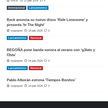
Eva B.
22 julio 2026
0
Internacional
Lanzamientos
Beck anuncia su nuevo disco ‘Ride Lonesome’ y
presenta ‘In The Night’
myipopnet
18 julio 2026
0
Lanzamientos
Nacional
BEGOÑA pone banda sonora al verano con ‘g3lato y
f3sta’
myipopnet
18 julio 2026
0
Lanzamientos
Nacional
Pablo Alborán estrena ‘Tiempos Bonitos’
myipopnet
18 julio 2026
0