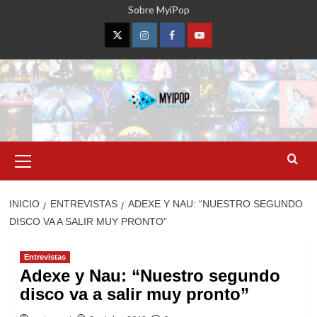
Saltar
Sobre MyiPop
al
contenido
Twitter
Instagram
Facebook
YouTube
Menú
primario
INICIO
ENTREVISTAS
ADEXE Y NAU: “NUESTRO SEGUNDO
DISCO VA A SALIR MUY PRONTO”
Entrevistas
Adexe y Nau: “Nuestro segundo
disco va a salir muy pronto”