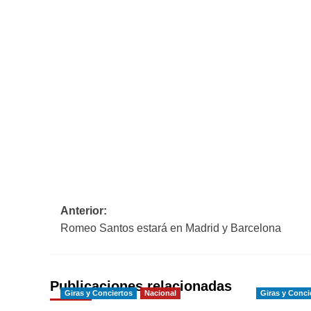
Navegación
Anterior:
Romeo Santos estará en Madrid y Barcelona
de
entradas
Publicaciones relacionadas
Giras y Conciertos
Nacional
Giras y Conci