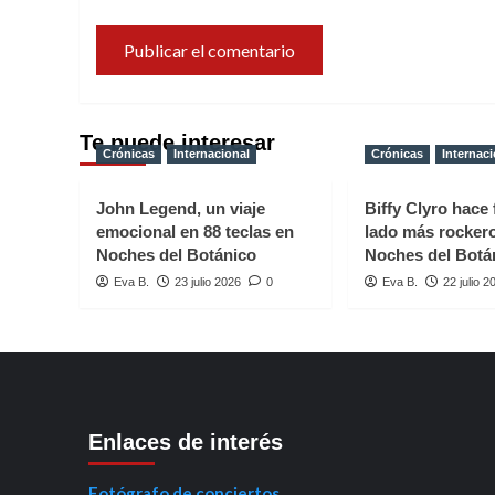
Te puede interesar
Crónicas
Internacional
Crónicas
Internaci
John Legend, un viaje
Biffy Clyro hace 
emocional en 88 teclas en
lado más rocker
Noches del Botánico
Noches del Botá
Eva B.
23 julio 2026
0
Eva B.
22 julio 2
Enlaces de interés
Fotógrafo de conciertos