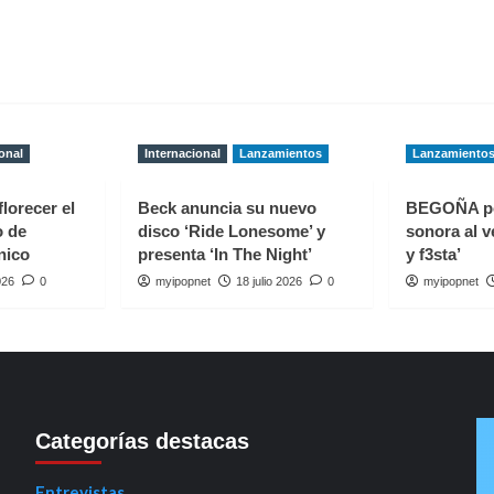
onal
Internacional
Lanzamientos
Lanzamiento
florecer el
Beck anuncia su nuevo
BEGOÑA p
o de
disco ‘Ride Lonesome’ y
sonora al v
nico
presenta ‘In The Night’
y f3sta’
026
0
myipopnet
18 julio 2026
0
myipopnet
Categorías destacas
Entrevistas