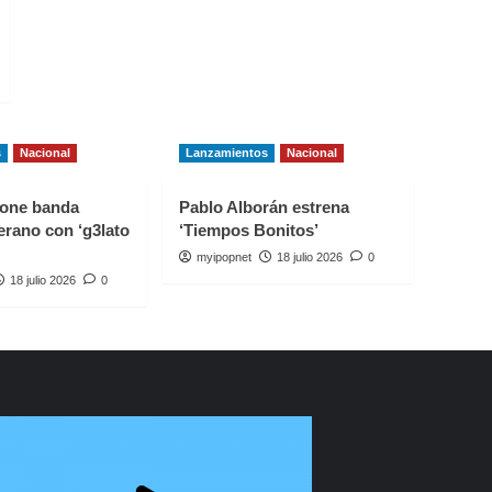
s
Nacional
Lanzamientos
Nacional
one banda
Pablo Alborán estrena
erano con ‘g3lato
‘Tiempos Bonitos’
myipopnet
18 julio 2026
0
18 julio 2026
0