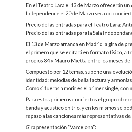
En el Teatro Lara el 13 de Marzo ofrecerán un 
Independence el 20 de Marzo será un concierto
Precio de las entradas para el Teatro Lara: Ant
Precio de las entradas para la Sala Independanc
El 13 de Marzo arranca en Madrid la gira de pr
el primero que se editará en formato físico, a
propios 84 y Mauro Mietta entre los meses de F
Compuesto por 12 temas, supone una evolución e
identidad: melodías de bella factura y armonía
Como si fueras a morir es el primer single, co
Para estos primeros conciertos el grupo ofrece
banda y acústico en trío, y en los mismos se po
repaso a las canciones más representativas de 
Gira presentación “Varcelona”: