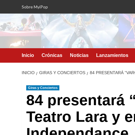
Saltar
Sobre MyiPop
al
contenido
Inicio
Crónicas
Noticias
Lanzamientos
INICIO
GIRAS Y CONCIERTOS
84 PRESENTARÁ “VAR
Giras y Conciertos
84 presentará 
Teatro Lara y e
Independance