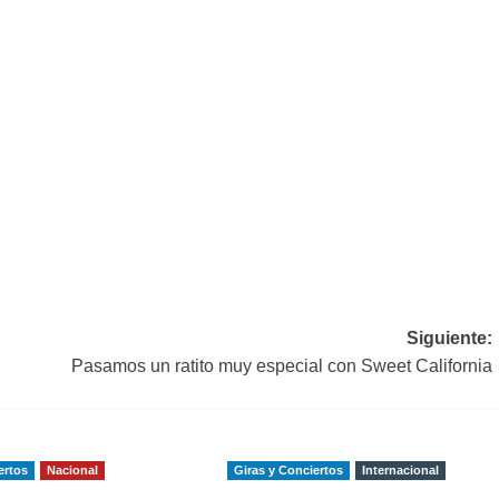
Siguiente:
Pasamos un ratito muy especial con Sweet California
ertos
Nacional
Giras y Conciertos
Internacional