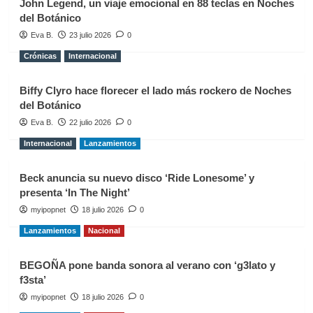
John Legend, un viaje emocional en 88 teclas en Noches
del Botánico
Eva B.
23 julio 2026
0
Crónicas
Internacional
Biffy Clyro hace florecer el lado más rockero de Noches
del Botánico
Eva B.
22 julio 2026
0
Internacional
Lanzamientos
Beck anuncia su nuevo disco ‘Ride Lonesome’ y
presenta ‘In The Night’
myipopnet
18 julio 2026
0
Lanzamientos
Nacional
BEGOÑA pone banda sonora al verano con ‘g3lato y
f3sta’
myipopnet
18 julio 2026
0