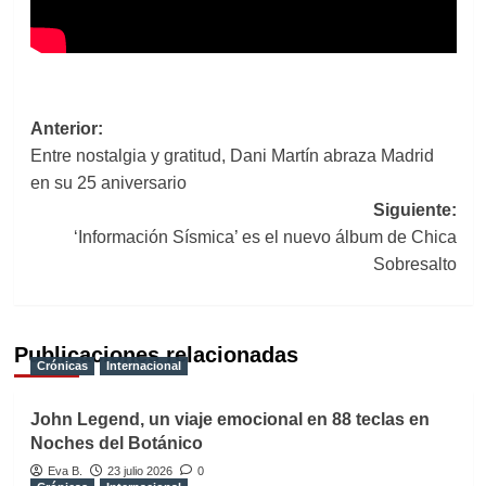
Navegación
Anterior:
Entre nostalgia y gratitud, Dani Martín abraza Madrid
de
en su 25 aniversario
entradas
Siguiente:
‘Información Sísmica’ es el nuevo álbum de Chica
Sobresalto
Publicaciones relacionadas
Crónicas
Internacional
John Legend, un viaje emocional en 88 teclas en
Noches del Botánico
Eva B.
23 julio 2026
0