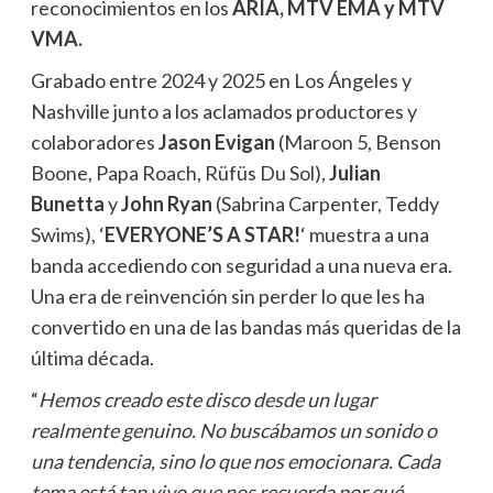
reconocimientos en los
ARIA, MTV EMA y MTV
VMA.
Grabado entre 2024 y 2025 en Los Ángeles y
Nashville junto a los aclamados productores y
colaboradores
Jason Evigan
(Maroon 5, Benson
Boone, Papa Roach, Rüfüs Du Sol),
Julian
Bunetta
y
John Ryan
(Sabrina Carpenter, Teddy
Swims), ‘
EVERYONE’S A STAR!
‘ muestra a una
banda accediendo con seguridad a una nueva era.
Una era de reinvención sin perder lo que les ha
convertido en una de las bandas más queridas de la
última década.
“
Hemos creado este disco desde un lugar
realmente genuino. No buscábamos un sonido o
una tendencia, sino lo que nos emocionara. Cada
tema está tan vivo que nos recuerda por qué