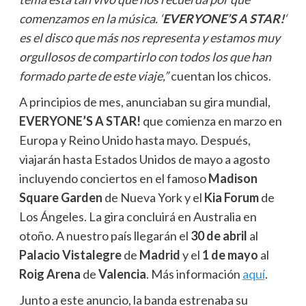
comenzamos en la música. ‘
EVERYONE’S A STAR!
‘
es el disco que más nos representa y estamos muy
orgullosos de compartirlo con todos los que han
formado parte de este viaje,”
cuentan los chicos.
A principios de mes, anunciaban su gira mundial,
E
VERYONE’S A STAR!
que comienza en marzo en
Europa y Reino Unido hasta mayo. Después,
viajarán hasta Estados Unidos de mayo a agosto
incluyendo conciertos en el famoso
Madison
Square Garden
de Nueva York y el
Kia Forum
de
Los Ángeles. La gira concluirá en Australia en
otoño. A nuestro país llegarán el
30 de abril
al
Palacio Vistalegre
de
Madrid
y el
1 de mayo
al
Roig Arena
de
Valencia
. Más información
aquí
.
Junto a este anuncio, la banda estrenaba su