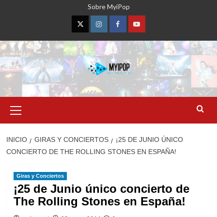
Saltar
Sobre MyiPop
al
contenido
Twitter
Instagram
Facebook
YouTube
Menú
primario
INICIO
GIRAS Y CONCIERTOS
¡25 DE JUNIO ÚNICO
CONCIERTO DE THE ROLLING STONES EN ESPAÑA!
Giras y Conciertos
¡25 de Junio único concierto de
The Rolling Stones en España!