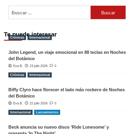
Buscar:
Te puede interesar
Crónicas
Internacional
John Legend, un viaje emocional en 88 teclas en Noches
del Botánico
Eva B.
23 julio 2026
0
Crónicas
Internacional
Biffy Clyro hace florecer el lado más rockero de Noches
del Botánico
Eva B.
22 julio 2026
0
Internacional
Lanzamientos
Beck anuncia su nuevo disco ‘Ride Lonesome’ y
presenta ‘In The Night’