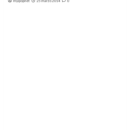
myipopnet
25 marzo 2014
0