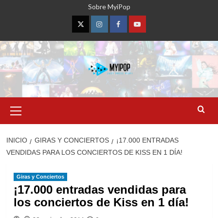
Saltar
Sobre MyiPop
al
contenido
Twitter
Instagram
Facebook
YouTube
Menú
primario
INICIO
GIRAS Y CONCIERTOS
¡17.000 ENTRADAS
VENDIDAS PARA LOS CONCIERTOS DE KISS EN 1 DÍA!
Giras y Conciertos
¡17.000 entradas vendidas para
los conciertos de Kiss en 1 día!