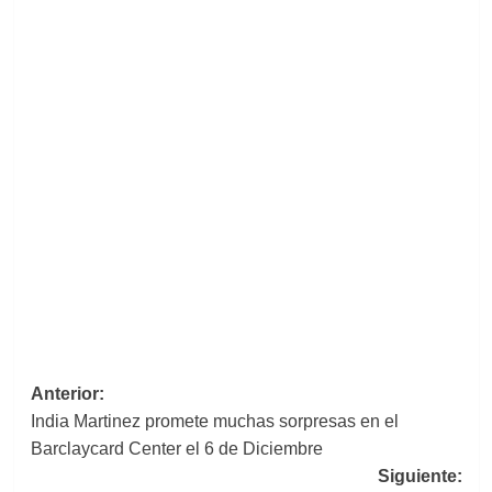
Navegación
Anterior:
India Martinez promete muchas sorpresas en el
de
Barclaycard Center el 6 de Diciembre
entradas
Siguiente: