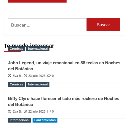
Buscar:
Te puede interesar
Crónicas
Internacional
John Legend, un viaje emocional en 88 teclas en Noches
del Botánico
Eva B.
23 julio 2026
0
Crónicas
Internacional
Biffy Clyro hace florecer el lado más rockero de Noches
del Botánico
Eva B.
22 julio 2026
0
Internacional
Lanzamientos