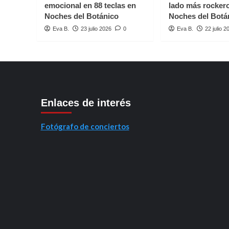
cielo
emocional en 88 teclas en
lado más rocker
Noches del Botánico
Noches del Botá
Eva B.
23 julio 2026
0
Eva B.
22 julio 2
Enlaces de interés
Fotógrafo de conciertos