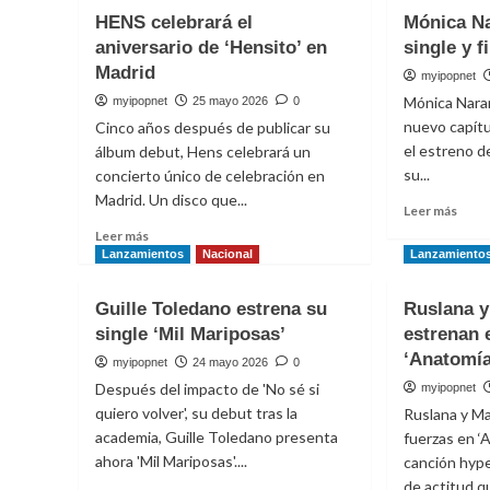
Oreja
la
HENS celebrará el
Mónica Na
de
Músic
aniversario de ‘Hensito’ en
Van
single y f
es
Gogh,
el
Madrid
myipopnet
nostalgia
nuev
Mónica Naran
myipopnet
25 mayo 2026
0
en
himn
nuevo capítu
Cinco años después de publicar su
un
de
casete
el estreno de
Cari
álbum debut, Hens celebrará un
su...
concierto único de celebración en
Madrid. Un disco que...
Leer
Leer más
más
Leer
Leer más
sobr
más
Lanzamientos
Nacional
Lanzamiento
Móni
sobre
Nara
HENS
Guille Toledano estrena su
Ruslana y
anunc
celebrará
single ‘Mil Mariposas’
estrenan 
singl
el
y
aniversario
‘Anatomía
myipopnet
24 mayo 2026
0
fin
de
Después del impacto de 'No sé si
myipopnet
de
‘Hensito’
quiero volver', su debut tras la
Ruslana y M
gira
en
academia, Guille Toledano presenta
fuerzas en ‘A
Madrid
ahora 'Mil Mariposas'....
canción hype
de actitud qu