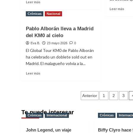
Leer
Leer más
más
Leer
Leer más
sobre
más
Crónicas
Nacional
Guille
sobr
Toledano
Rusl
Pablo Alborán lleva a Madrid
estrena
y
del KM0 al cielo
su
Marí
single
Esca
Eva B.
23 mayo 2026
0
‘Mil
estr
El Global Tour KM0 de Pablo Alborán
Mariposas’
el
ha celebrado un doblete sold out en
explo
Madrid. El malagueño volvía a la...
‘Ana
de
Leer
Leer más
una
más
Estrel
sobre
Pablo
Paginación
Alborán
Anterior
1
2
3
lleva
de
a
Te puede interesar
Madrid
entradas
Crónicas
Internacional
Crónicas
Internaci
del
KM0
al
John Legend, un viaje
Biffy Clyro hace 