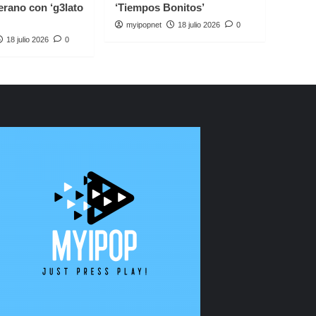
erano con ‘g3lato
‘Tiempos Bonitos’
myipopnet
18 julio 2026
0
18 julio 2026
0