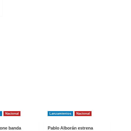
s
Nacional
Lanzamientos
Nacional
one banda
Pablo Alborán estrena