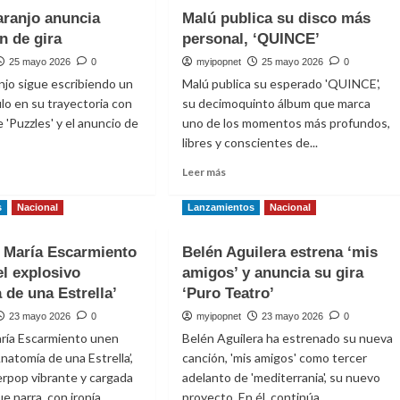
Vanesa
ranjo anuncia
Malú publica su disco más
a’
Martín
in de gira
personal, ‘QUINCE’
presenta
‘Quiero
25 mayo 2026
0
myipopnet
25 mayo 2026
0
o
Enamorarme’
jo sigue escribiendo un
Malú publica su esperado 'QUINCE',
o
para
lo en su trayectoria con
su decimoquinto álbum que marca
la
 'Puzzles' y el anuncio de
ño
uno de los momentos más profundos,
novela
libres y conscientes de...
‘Guardián
de
Leer
Leer más
mi
más
vida’
e
sobre
s
Nacional
Lanzamientos
Nacional
ca
Malú
njo
publica
 María Escarmiento
Belén Aguilera estrena ‘mis
ia
su
el explosivo
e
amigos’ y anuncia su gira
disco
más
 de una Estrella’
‘Puro Teatro’
personal,
23 mayo 2026
0
myipopnet
23 mayo 2026
0
‘QUINCE’
aría Escarmiento unen
Belén Aguilera ha estrenado su nueva
natomía de una Estrella’,
canción, 'mis amigos' como tercer
rpop vibrante y cargada
adelanto de 'mediterrania', su nuevo
e narra, con ironía...
proyecto. En él, continúa...