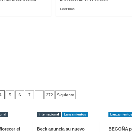
Leer
Leer más
más
e
sobre
ana
Belén
Aguilera
a
estrena
rmiento
‘mis
enan
amigos’
y
sivo
anuncia
tomía
su
gira
‘Puro
la’
Teatro’
4
…
5
6
7
272
Siguiente
onal
Internacional
Lanzamientos
Lanzamiento
florecer el
Beck anuncia su nuevo
BEGOÑA p