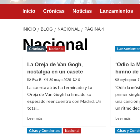
Inicio
Crónicas
Noticias
Lanzamientos
INICIO
BLOG
NACIONAL
PÁGINA 4
Nacional
Crónicas
Nacional
Lanzamiento
La Oreja de Van Gogh,
‘Odio la 
nostalgia en un casete
himno de
Eva B.
30 mayo 2026
0
myipopnet
La cuenta atrás ha terminado y La
'Odio la músi
Oreja de Van Gogh ha firmado su
primer singl
esperado reencuentro con Madrid. Un
una canción 
total...
un ritmo deci
Leer
Leer
Leer más
Leer más
más
más
sobre
sobr
Giras y Conciertos
Nacional
Giras y Conci
La
‘Odi