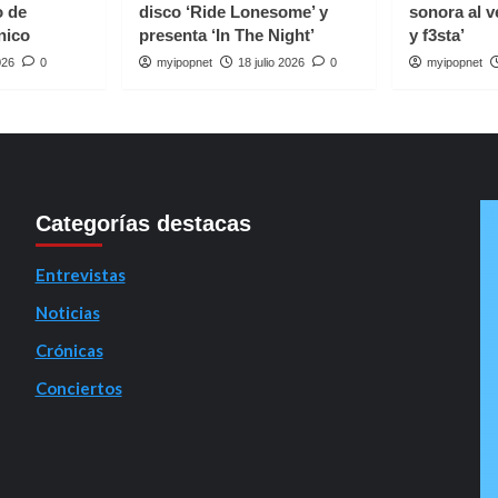
o de
disco ‘Ride Lonesome’ y
sonora al v
nico
presenta ‘In The Night’
y f3sta’
026
0
myipopnet
18 julio 2026
0
myipopnet
Categorías destacas
Entrevistas
Noticias
Crónicas
Conciertos