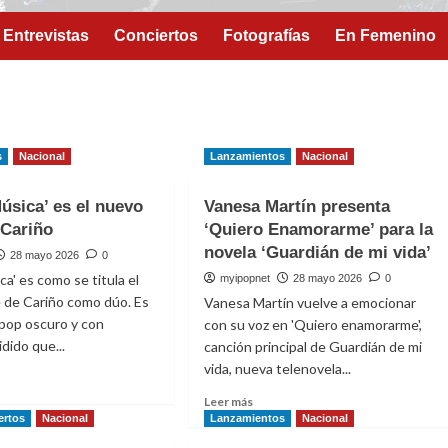
Entrevistas
Conciertos
Fotografías
En Femenino
s
Nacional
Lanzamientos
Nacional
Música’ es el nuevo
Vanesa Martín presenta
 Cariño
‘Quiero Enamorarme’ para la
novela ‘Guardián de mi vida’
28 mayo 2026
0
ca' es como se titula el
myipopnet
28 mayo 2026
0
e de Cariño como dúo. Es
Vanesa Martín vuelve a emocionar
pop oscuro y con
con su voz en 'Quiero enamorarme',
dido que...
canción principal de Guardián de mi
vida, nueva telenovela...
Leer
Leer más
e
más
ertos
Nacional
Lanzamientos
Nacional
o
sobre