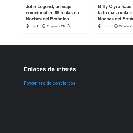
Y
John Legend, un viaje
Biffy Clyro hace 
YA’
emocional en 88 teclas en
lado más rocker
Noches del Botánico
Noches del Botá
Eva B.
23 julio 2026
0
Eva B.
22 julio 2
Enlaces de interés
Fotógrafo de conciertos