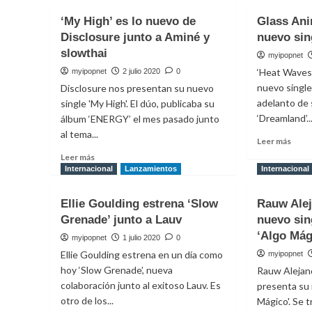
Merc
Donna
‘My High’ es lo nuevo de
Glass Ani
publi
Missal
Disclosure junto a Aminé y
nuevo sin
su
estrena
EP
slowthai
su
myipopnet
debu
nueva
‘Heat Waves’
myipopnet
2 julio 2020
0
‘the
canción
nuevo single
Disclosure nos presentan su nuevo
bette
‘How
adelanto de
half
single 'My High'. El dúo, publicaba su
Does
of
‘Dreamland’..
álbum ‘ENERGY’ el mes pasado junto
It
me’
Feel’
al tema...
Leer
Leer más
más
Leer
Leer más
sobr
más
Internacional
Lanzamientos
Internacional
Glass
sobre
Anim
‘My
Ellie Goulding estrena ‘Slow
Rauw Alej
estr
High’
Grenade’ junto a Lauv
nuevo sin
su
es
nuev
lo
‘Algo Mág
myipopnet
1 julio 2020
0
singl
nuevo
Ellie Goulding estrena en un día como
myipopnet
‘Heat
de
hoy ‘Slow Grenade’, nueva
Rauw Alejan
Wave
Disclosure
colaboración junto al exitoso Lauv. Es
presenta su 
junto
otro de los...
a
Mágico'. Se 