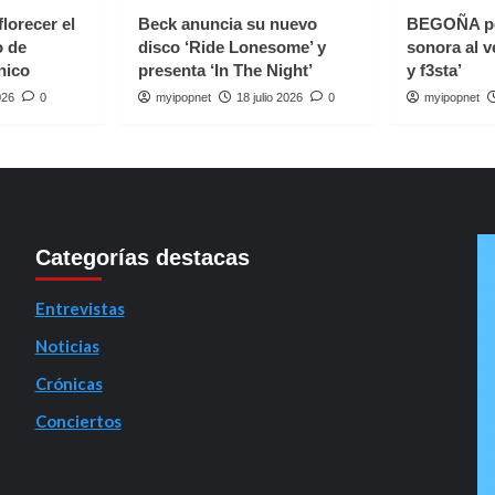
florecer el
Beck anuncia su nuevo
BEGOÑA p
o de
disco ‘Ride Lonesome’ y
sonora al v
nico
presenta ‘In The Night’
y f3sta’
026
0
myipopnet
18 julio 2026
0
myipopnet
Categorías destacas
Entrevistas
Noticias
Crónicas
Conciertos