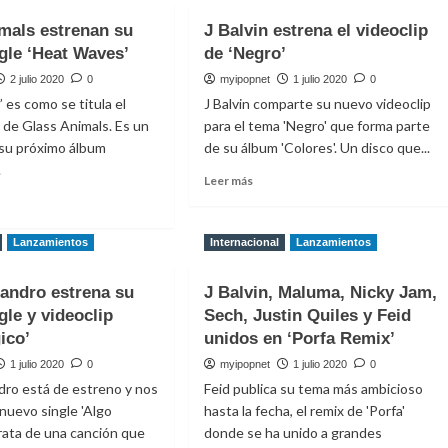
ed
Martinez
mals estrenan su
J Balvin estrena el videoclip
ca
estrena
gle ‘Heat Waves’
de ‘Negro’
su
nueva
2 julio 2020
0
myipopnet
1 julio 2020
0
t
canción
 es como se titula el
J Balvin comparte su nuevo videoclip
‘Fire
 de Glass Animals. Es un
para el tema 'Negro' que forma parte
r
Drill’
 su próximo álbum
de su álbum 'Colores'. Un disco que...
.
Leer
Leer más
más
sobre
J
e
Lanzamientos
Internacional
Lanzamientos
Balvin
estrena
als
andro estrena su
J Balvin, Maluma, Nicky Jam,
el
enan
videoclip
gle y videoclip
Sech, Justin Quiles y Feid
de
o
ico’
unidos en ‘Porfa Remix’
‘Negro’
e
1 julio 2020
0
myipopnet
1 julio 2020
0
dro está de estreno y nos
Feid publica su tema más ambicioso
s’
nuevo single 'Algo
hasta la fecha, el remix de 'Porfa'
trata de una canción que
donde se ha unido a grandes