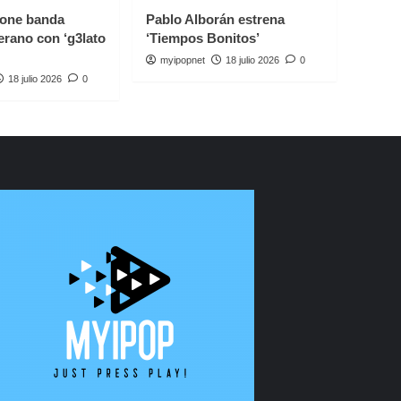
one banda
Pablo Alborán estrena
erano con ‘g3lato
‘Tiempos Bonitos’
myipopnet
18 julio 2026
0
18 julio 2026
0