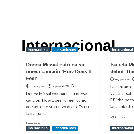
Internacional
Internacional
Lanzamientos
Internacional
Donna Missal estrena su
Isabela M
nueva canción ‘How Does It
debut ‘the
Feel’
myipopnet
La cantante,
myipopnet
2 julio 2020
0
y actriz Isa
Donna Missal comparte su nueva
EP 'the bette
canción 'How Does It Feel' como
lanzamiento l
adelanto de su nuevo disco. Es un
tema que...
Leer
Leer más
más
Leer
Leer más
sobr
más
Internacional
Lanzamientos
Internacional
Isabe
sobre