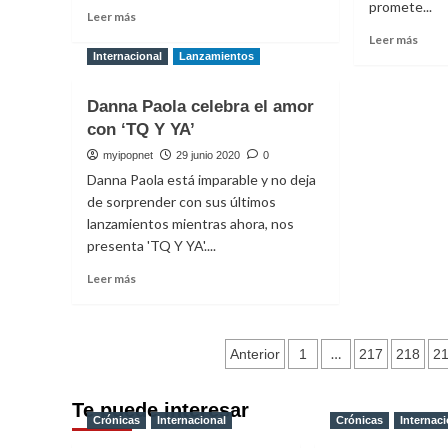
Aminé
promete...
Leer
Leer más
y
más
Leer
Leer más
slowthai
sobre
más
Internacional
Lanzamientos
Ellie
sobr
Goulding
Rauw
Danna Paola celebra el amor
estrena
Aleja
con ‘TQ Y YA’
‘Slow
estr
Grenade’
su
myipopnet
29 junio 2020
0
junto
nuev
Danna Paola está imparable y no deja
a
singl
de sorprender con sus últimos
Lauv
y
lanzamientos mientras ahora, nos
video
presenta 'TQ Y YA'....
‘Algo
Mági
Leer
Leer más
más
sobre
Danna
Paginación
Paola
…
Anterior
1
217
218
2
celebra
de
el
Te puede interesar
amor
entradas
Crónicas
Internacional
Crónicas
Internaci
con
‘TQ