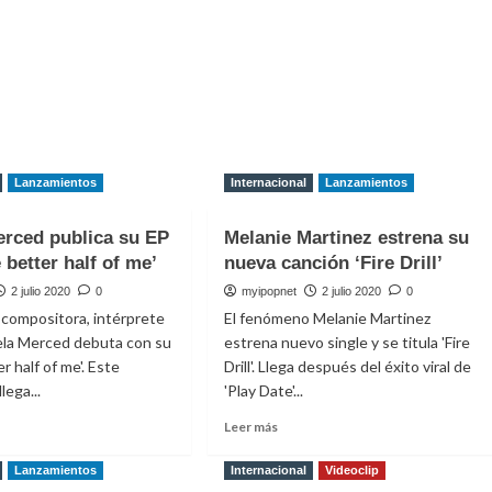
Lanzamientos
Internacional
Lanzamientos
erced publica su EP
Melanie Martinez estrena su
 better half of me’
nueva canción ‘Fire Drill’
2 julio 2020
0
myipopnet
2 julio 2020
0
 compositora, intérprete
El fenómeno Melanie Martinez
bela Merced debuta con su
estrena nuevo single y se titula 'Fire
r half of me'. Este
Drill'. Llega después del éxito viral de
lega...
'Play Date'...
Leer
Leer más
más
e
sobre
Lanzamientos
Internacional
Videoclip
la
Melanie