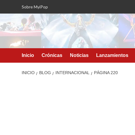
Saltar
Sobre MyiPop
al
contenido
Inicio
Crónicas
Noticias
Lanzamientos
INICIO
BLOG
INTERNACIONAL
PÁGINA 220