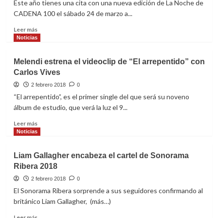
Este año tienes una cita con una nueva edición de La Noche de
single
CADENA 100 el sábado 24 de marzo a...
‘Us’
Leer
Leer más
más
Noticias
sobre
Manolo
Melendi estrena el videoclip de “El arrepentido” con
García
Carlos Vives
y
Amaia
2 febrero 2018
0
Montero,
“El arrepentido”, es el primer single del que será su noveno
primeros
álbum de estudio, que verá la luz el 9...
artistas
confirmados
Leer
Leer más
para
más
Noticias
La
sobre
noche
Melendi
Liam Gallagher encabeza el cartel de Sonorama
de
estrena
Ribera 2018
CADENA
el
100
videoclip
2 febrero 2018
0
2018
de
El Sonorama Ribera sorprende a sus seguidores confirmando al
“El
británico Liam Gallagher, (más…)
arrepentido”
con
Leer
Leer más