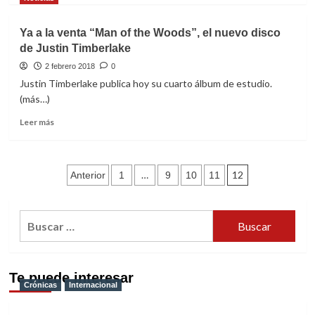
Panther
sobre
con
Chvrches
Ya a la venta “Man of the Woods”, el nuevo disco
“Pray
estrenan
For
de Justin Timberlake
“Get
Me”
out”,
2 febrero 2018
0
su
Justin Timberlake publica hoy su cuarto álbum de estudio.
esperado
(más…)
nuevo
single
Leer
Leer más
después
más
de
sobre
dos
Ya
Paginación
años
a
…
12
Anterior
1
9
10
11
la
de
venta
“Man
entradas
Buscar:
of
the
Woods”,
el
Te puede interesar
nuevo
Crónicas
Internacional
disco
de