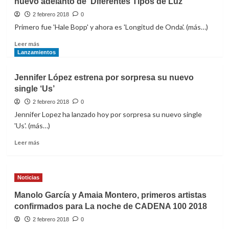
nuevo adelanto de ‘Diferentes Tipos de Luz’
2 febrero 2018
0
Primero fue 'Hale Bopp' y ahora es 'Longitud de Onda'. (más…)
Leer
Leer más
más
Lanzamientos
sobre
Carlos
Jennifer López estrena por sorpresa su nuevo
Sadness
single ‘Us’
estrena
‘Longitud
2 febrero 2018
0
de
Jennifer Lopez ha lanzado hoy por sorpresa su nuevo single
Onda’
'Us'. (más…)
como
nuevo
Leer
Leer más
adelanto
más
de
sobre
‘Diferentes
Jennifer
Noticias
Tipos
López
de
estrena
Manolo García y Amaia Montero, primeros artistas
Luz’
por
confirmados para La noche de CADENA 100 2018
sorpresa
su
2 febrero 2018
0
nuevo