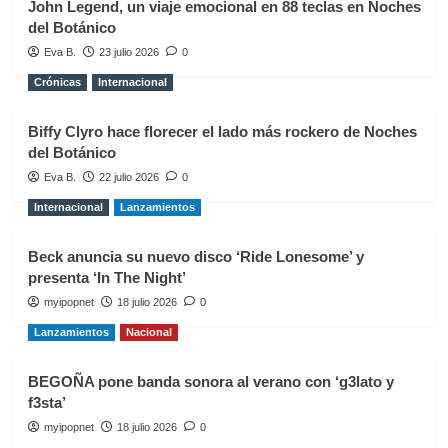
John Legend, un viaje emocional en 88 teclas en Noches
Justin
del Botánico
Timberlake
Eva B.
23 julio 2026
0
Crónicas
Internacional
Biffy Clyro hace florecer el lado más rockero de Noches
del Botánico
Eva B.
22 julio 2026
0
Internacional
Lanzamientos
Beck anuncia su nuevo disco ‘Ride Lonesome’ y
presenta ‘In The Night’
myipopnet
18 julio 2026
0
Lanzamientos
Nacional
BEGOÑA pone banda sonora al verano con ‘g3lato y
f3sta’
myipopnet
18 julio 2026
0