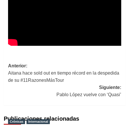
Navegación
Anterior:
Aitana hace sold out en tiempo récord en la despedida
de
de su #11RazonesMásTour
entradas
Siguiente:
Pablo López vuelve con ‘Quasi’
Publicaciones relacionadas
Crónicas
Internacional