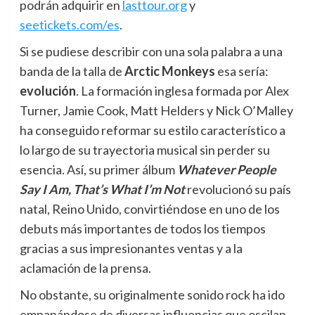
podrán adquirir en
lasttour.org
y
seetickets.com/es
.
Si se pudiese describir con una sola palabra a una
banda de la talla de
Arctic Monkeys
esa sería:
evolución
. La formación inglesa formada por Alex
Turner, Jamie Cook, Matt Helders y Nick O’Malley
ha conseguido reformar su estilo característico a
lo largo de su trayectoria musical sin perder su
esencia. Así, su primer álbum
Whatever People
Say I Am, That’s What I’m Not
revolucionó su país
natal, Reino Unido, convirtiéndose en uno de los
debuts más importantes de todos los tiempos
gracias a sus impresionantes ventas y a la
aclamación de la prensa.
No obstante, su originalmente sonido rock ha ido
empapándose de diversas influencias que oscilan