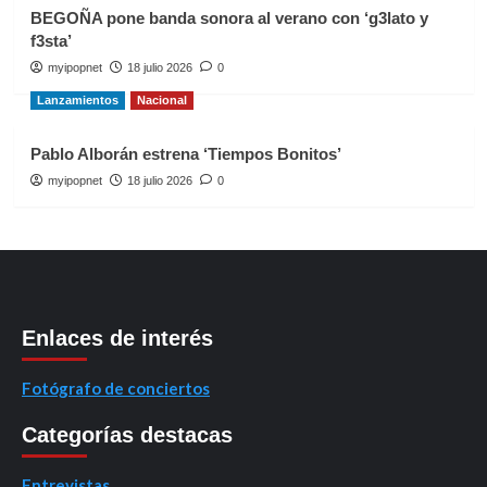
BEGOÑA pone banda sonora al verano con ‘g3lato y
f3sta’
myipopnet
18 julio 2026
0
Lanzamientos
Nacional
Pablo Alborán estrena ‘Tiempos Bonitos’
myipopnet
18 julio 2026
0
Enlaces de interés
Fotógrafo de conciertos
Categorías destacas
Entrevistas