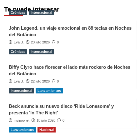
Te puede interesar
Crónicas
Internacional
John Legend, un viaje emocional en 88 teclas en Noches
del Botánico
Eva B.
23 julio 2026
0
Crónicas
Internacional
Biffy Clyro hace florecer el lado más rockero de Noches
del Botánico
Eva B.
22 julio 2026
0
Internacional
Lanzamientos
Beck anuncia su nuevo disco ‘Ride Lonesome’ y
presenta ‘In The Night’
myipopnet
18 julio 2026
0
Lanzamientos
Nacional