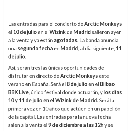
Las entradas para el concierto de
Arctic Monkeys
el
10 de julio
en el
Wizink
de
Madrid
salieron ayer
a la venta y ya están
agotadas
. La banda anuncia
una
segunda fecha
en
Madrid
, al día siguiente,
11
de julio
.
Así, serán tres las únicas oportunidades de
disfrutar en directo de
Arctic Monkeys
este
verano en España. Será el
8 de julio
en el
Bilbao
BBK Live
, único festival donde actuarán, y
los días
10 y 11 de julio en el Wizink de Madrid.
Será la
primera vez en 10 años que actúen en un pabellón
de la capital. Las entradas para la nueva fecha
salen a la venta el
9 de diciembre a las 12h
y se