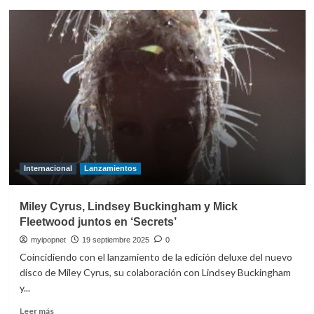
Internacional
Lanzamientos
Miley Cyrus, Lindsey Buckingham y Mick
Fleetwood juntos en ‘Secrets’
myipopnet
19 septiembre 2025
0
Coincidiendo con el lanzamiento de la edición deluxe del nuevo
disco de Miley Cyrus, su colaboración con Lindsey Buckingham
y...
Leer
Leer más