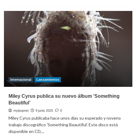
más
sobre
Miley
Cyrus,
Lindsey
Buckingham
y
Mick
Fleetwood
juntos
en
‘Secrets’
Internacional
Lanzamientos
Miley Cyrus publica su nuevo álbum ‘Something
Beautiful’
myipopnet
9 junio 2025
0
Miley Cyrus publicaba hace unos días su esperado y noveno
trabajo discográfico 'Something Beautiful'. Este disco está
disponible en CD,...