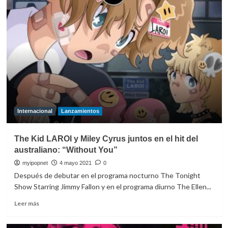
Miley
Cyrus
estrena
su
potente
‘Flowers’
Internacional
Lanzamientos
The Kid LAROI y Miley Cyrus juntos en el hit del
australiano: “Without You”
myipopnet
4 mayo 2021
0
Después de debutar en el programa nocturno The Tonight
Show Starring Jimmy Fallon y en el programa diurno The Ellen...
Leer
Leer más
más
sobre