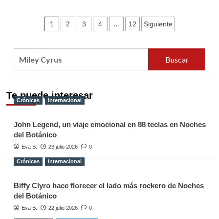
sobre
Miley
Paginación
Cyrus
1
…
2
3
4
12
Siguiente
y
de
Dua
Lipa
entradas
Buscar:
suben
la
temperatura
con
Te puede interesar
“Prisoner”
Crónicas
Internacional
John Legend, un viaje emocional en 88 teclas en Noches
del Botánico
Eva B.
23 julio 2026
0
Crónicas
Internacional
Biffy Clyro hace florecer el lado más rockero de Noches
del Botánico
Eva B.
22 julio 2026
0