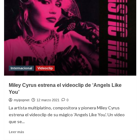
The
Kid
LAROI
y
Miley
Cyrus
juntos
en
el
hit
del
australiano:
Internacional
Videoclip
“Without
You”
Miley Cyrus estrena el videoclip de ‘Angels Like
You’
myipopnet
12 marzo 2021
0
La artista multiplatino, compositora y pionera Miley Cyrus
estrena el videoclip de su mágico 'Angels Like You'. Un vídeo
que se...
Leer
Leer más
más