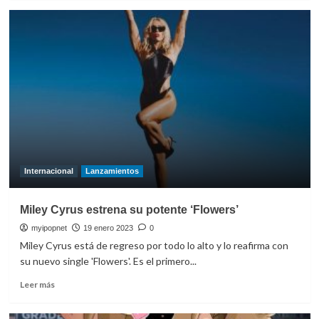
sobre
Miley
Cyrus
estrenará
‘Used
To
Be
Young’
el
25
de
agosto
Internacional
Lanzamientos
Miley Cyrus estrena su potente ‘Flowers’
myipopnet
19 enero 2023
0
Miley Cyrus está de regreso por todo lo alto y lo reafirma con
su nuevo single 'Flowers'. Es el primero...
Leer
Leer más
más
sobre