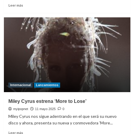
Leer
Leer más
más
sobre
Miley
Cyrus
publica
su
nuevo
álbum
‘Something
Beautiful’
Internacional
Lanzamientos
Miley Cyrus estrena ‘More to Lose’
myipopnet
11 mayo 2025
0
Miley Cyrus nos sigue adentrando en el que será su nuevo
disco y ahora, presenta su nueva y conmovedora 'More...
Leer
Leer más