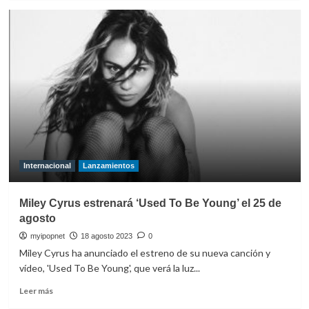
sobre
Miley
Cyrus
emociona
con
‘Used
To
Be
Young’.
Internacional
Lanzamientos
Miley Cyrus estrenará ‘Used To Be Young’ el 25 de
agosto
myipopnet
18 agosto 2023
0
Miley Cyrus ha anunciado el estreno de su nueva canción y
vídeo, 'Used To Be Young', que verá la luz...
Leer
Leer más
más