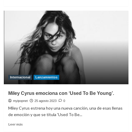
más
sobre
Miley
Cyrus
estrena
su
nuevo
single
‘End
of
the
World’
Internacional
Lanzamientos
Miley Cyrus emociona con ‘Used To Be Young’.
myipopnet
25 agosto 2023
0
Miley Cyrus estrena hoy una nueva canción, una de esas llenas
de emoción y que se titula 'Used To Be...
Leer
Leer más
más