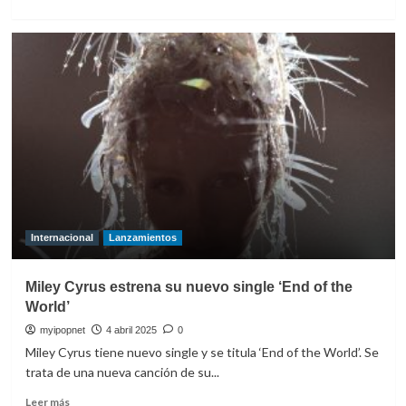
más
sobre
Miley
Cyrus
estrena
‘More
to
Lose’
Internacional
Lanzamientos
Miley Cyrus estrena su nuevo single ‘End of the
World’
myipopnet
4 abril 2025
0
Miley Cyrus tiene nuevo single y se titula ‘End of the World’. Se
trata de una nueva canción de su...
Leer
Leer más